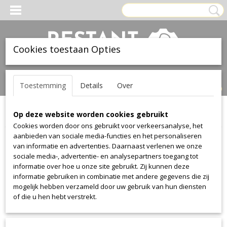
Cookies toestaan Opties
Inloggen
Registreren
UW WINKELWAGEN
Toestemming
Details
Over
Geen producten
(0)
Op deze website worden cookies gebruikt
Home
>
Stof
>
Textaafoam
>
Ground
Cookies worden door ons gebruikt voor verkeersanalyse, het
aanbieden van sociale media-functies en het personaliseren
Stof
van informatie en advertenties. Daarnaast verlenen we onze
sociale media-, advertentie- en analysepartners toegang tot
informatie over hoe u onze site gebruikt. Zij kunnen deze
Alcantara
informatie gebruiken in combinatie met andere gegevens die zij
Alcantara
mogelijk hebben verzameld door uw gebruik van hun diensten
of die u hen hebt verstrekt.
Aristide
Warwick Plush
Manolo