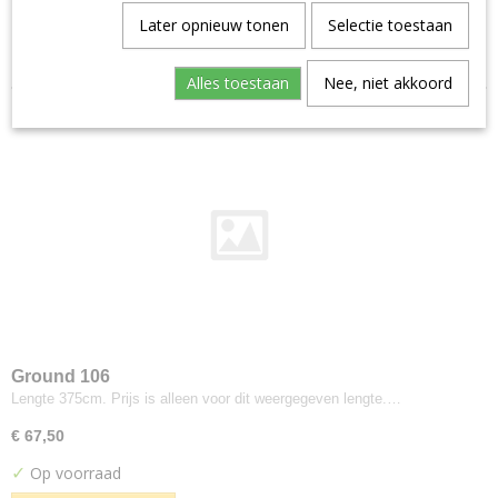
Aristide--warwick
Later opnieuw tonen
Selectie toestaan
Sorteer op:
Manolo
Artimo
Alles toestaan
Nee, niet akkoord
Etage
Brugman
Perennials
Bute
Turnberry
Buzzi-space
Buzzi Rough
Byborre
Inge Grey
Camira
Ground 106
Advantage
Lengte 375cm. Prijs is alleen voor dit weergegeven lengte.…
Aquarius
€ 67,50
Blazer
✓
Op voorraad
Blazer Light