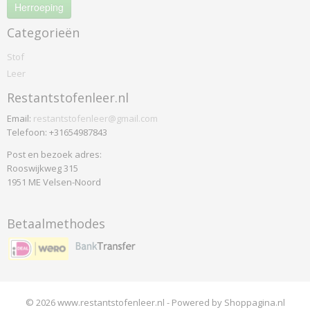
Saville Row Plain
Herroeping
Synergy
Categorieën
Weathered
Stof
Xtreme
Leer
Xtreme Plus
Yoredale
Restantstofenleer.nl
Colefax
Email:
restantstofenleer@gmail.com
Horato
Telefoon: +31654987843
De-ploeg
Post en bezoek adres:
Accent
Rooswijkweg 315
1951 ME Velsen-Noord
Arco
Bergamo
Birk
Betaalmethodes
Brick
Everest
Front
Helsinki
© 2026 www.restantstofenleer.nl - Powered by Shoppagina.nl