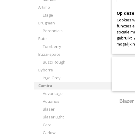
Artimo
Camir
Op deze
Etage
Cookies w
Brugman
functies 
Perennials
sociale m
gebruikt.
Bute
mogelijk 
Turnberry
Buzzi-space
Buzzi Rough
Byborre
Inge Grey
Camira
Advantage
Aquarius
Blazer
Blazer
Blazer Light
Cara
Carlow