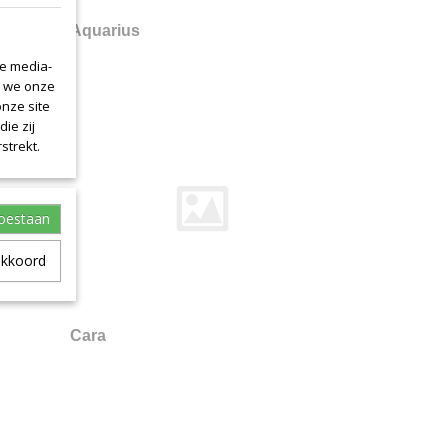
Aquarius
le media-
n we onze
onze site
ie zij
strekt.
toestaan
akkoord
Cara