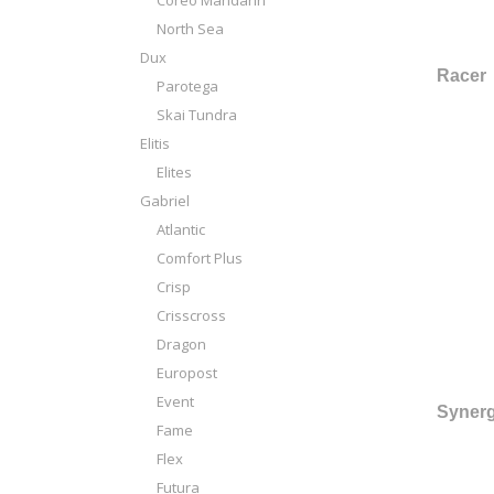
Coreo Mandarin
North Sea
Dux
Racer
Parotega
Skai Tundra
Elitis
Elites
Gabriel
Atlantic
Comfort Plus
Crisp
Crisscross
Dragon
Europost
Event
Syner
Fame
Flex
Futura