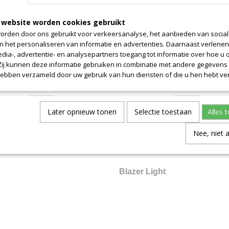
a
Advantage
 website worden cookies gebruikt
orden door ons gebruikt voor verkeersanalyse, het aanbieden van socia
en het personaliseren van informatie en advertenties. Daarnaast verlene
edia-, advertentie- en analysepartners toegang tot informatie over hoe u 
 Zij kunnen deze informatie gebruiken in combinatie met andere gegevens d
hebben verzameld door uw gebruik van hun diensten of die u hen hebt ver
Later opnieuw tonen
Selectie toestaan
Alles 
Nee, niet 
Blazer Light