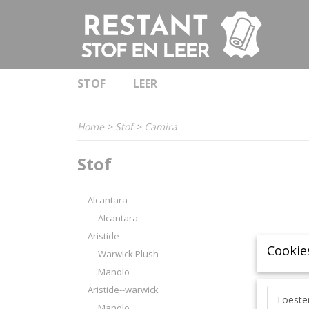
STOF
LEER
Home
>
Stof
>
Camira
Stof
Alcantara
Alcantara
Aristide
Cookie
Warwick Plush
Manolo
Aristide--warwick
Toest
Manolo