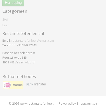
Saville Row Plain
Herroeping
Synergy
Categorieën
Weathered
Stof
Xtreme
Leer
Xtreme Plus
Yoredale
Restantstofenleer.nl
Colefax
Email:
restantstofenleer@gmail.com
Horato
Telefoon: +31654987843
De-ploeg
Post en bezoek adres:
Accent
Rooswijkweg 315
1951 ME Velsen-Noord
Arco
Bergamo
Birk
Betaalmethodes
Brick
Everest
Front
Helsinki
© 2026 www.restantstofenleer.nl - Powered by Shoppagina.nl