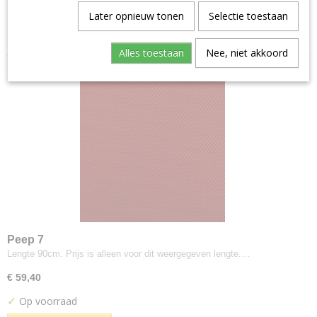
Aristide--warwick
Later opnieuw tonen
Selectie toestaan
Sorteer op:
Manolo
Artimo
Alles toestaan
Nee, niet akkoord
Etage
Brugman
Perennials
Bute
Turnberry
Buzzi-space
Buzzi Rough
Byborre
Inge Grey
Camira
Peep 7
Advantage
Lengte 90cm. Prijs is alleen voor dit weergegeven lengte.…
Aquarius
€ 59,40
Blazer
✓
Op voorraad
Blazer Light