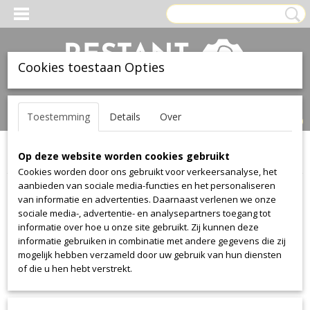
Cookies toestaan Opties
Inloggen
Registreren
UW WINKELWAGEN
Toestemming
Details
Over
Geen producten
(0)
Op deze website worden cookies gebruikt
Home
>
Stof
>
Kvadrat
>
Peep
Cookies worden door ons gebruikt voor verkeersanalyse, het
aanbieden van sociale media-functies en het personaliseren
Stof
van informatie en advertenties. Daarnaast verlenen we onze
sociale media-, advertentie- en analysepartners toegang tot
informatie over hoe u onze site gebruikt. Zij kunnen deze
Alcantara
informatie gebruiken in combinatie met andere gegevens die zij
Alcantara
mogelijk hebben verzameld door uw gebruik van hun diensten
of die u hen hebt verstrekt.
Aristide
Warwick Plush
Manolo