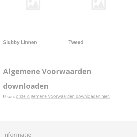
Hermod
Kerala
Korinthe
Landscape
Modi
Odda
Slubby Linnen
Tweed
Odense
Oxford
Ploegwool
Algemene Voorwaarden
Sand
Screen
downloaden
Solid
Stavanger
onze Algemene Voorwaarden downloaden hier.
U kunt
Strand
Vilano
Walker
Dedar
Informatie
Nimbus