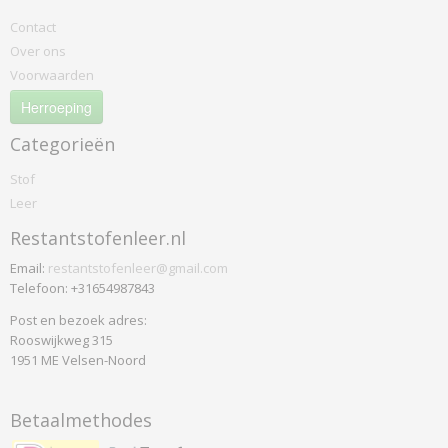
Designers-guild
Contact
Coreo Mandarin
Over ons
North Sea
Voorwaarden
Dux
Herroeping
Parotega
Categorieën
Skai Tundra
Elitis
Stof
Leer
Elites
Gabriel
Restantstofenleer.nl
Atlantic
Email:
restantstofenleer@gmail.com
Comfort Plus
Telefoon: +31654987843
Crisp
Post en bezoek adres:
Crisscross
Rooswijkweg 315
Dragon
1951 ME Velsen-Noord
Europost
Event
Betaalmethodes
Fame