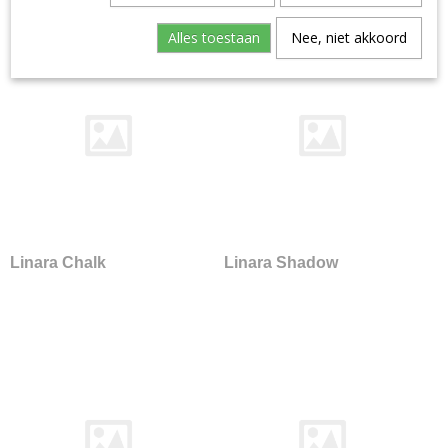
Aristide--warwick
Alles toestaan
Nee, niet akkoord
Manolo
Artimo
Etage
Brugman
Perennials
Bute
Turnberry
Buzzi-space
Buzzi Rough
Linara Chalk
Linara Shadow
Byborre
Inge Grey
Camira
Advantage
Aquarius
Blazer
Blazer Light