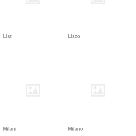
Cara
Carlow
Carlow 2mm foam
Clara
Craggan
List
Lizzo
Deca
Era
Camira
Blazer
Hemp
Lucia
Main Line Flax
Main Line Plus
Oceanic
Quest
Racer
Milani
Milano
Rivet