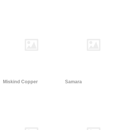
Saville Row Plain
Synergy
Weathered
Xtreme
Xtreme Plus
Yoredale
Colefax
Horato
De-ploeg
Accent
Arco
Miskind Copper
Samara
Bergamo
Birk
Brick
Everest
Front
Helsinki