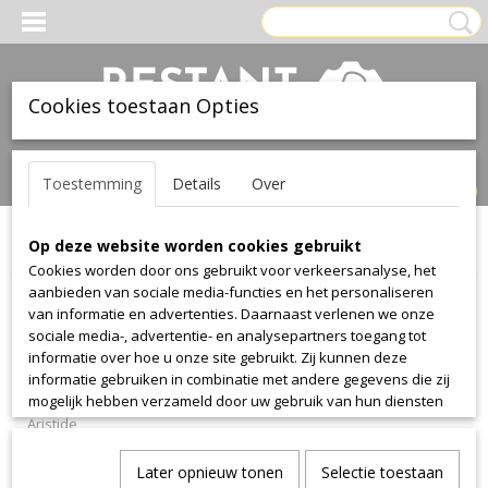
Cookies toestaan Opties
Inloggen
Registreren
UW WINKELWAGEN
Toestemming
Details
Over
Geen producten
(0)
Op deze website worden cookies gebruikt
Home
>
Stof
>
Romo
Cookies worden door ons gebruikt voor verkeersanalyse, het
aanbieden van sociale media-functies en het personaliseren
Stof
van informatie en advertenties. Daarnaast verlenen we onze
sociale media-, advertentie- en analysepartners toegang tot
informatie over hoe u onze site gebruikt. Zij kunnen deze
Alcantara
informatie gebruiken in combinatie met andere gegevens die zij
Alcantara
mogelijk hebben verzameld door uw gebruik van hun diensten
of die u hen hebt verstrekt.
Aristide
Warwick Plush
Later opnieuw tonen
Selectie toestaan
Manolo