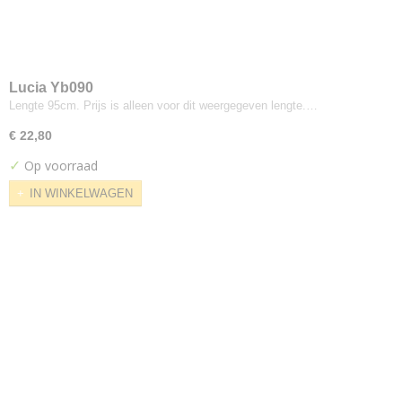
Divina
Divina Md
Divina Melange
Field
Lucia Yb090
Fiord
Lengte 95cm. Prijs is alleen voor dit weergegeven lengte.…
Flora
€ 22,80
Floyd Screen
✓
Op voorraad
Foss
Galaxy
IN WINKELWAGEN
Gloss
Glow
Grid
Hallingdal
Harald
Hero
Highfield
Hint
Hot