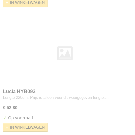
IN WINKELWAGEN
Girard Stripe
Grand Stripe
Herringbone Stripe
Imprint
Layers Vineyard
Ledger
Merit
Messenger
Metric
Micro
Murmer
Lucia HYB093
Peep
Lengte 220cm. Prijs is alleen voor dit weergegeven lengte.…
Ply Chenille Grid
Quatrefoil
€ 52,80
Repeat Classic Stripe
✓
Op voorraad
Print
IN WINKELWAGEN
Repeat Dot