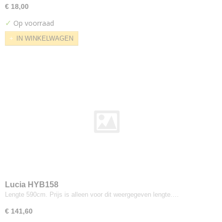
Umami
€ 18,00
Uniform melange
✓
Op voorraad
Waterborn
IN WINKELWAGEN
Zap
Zapp
Zeta
Apparel
Balder
Fanello
Steelcut Quartet
Xtreme Plus
Kvadrat---febrik
Drop
Kvadrat--fanny-aronsen
Balder
Lucia HYB158
Lengte 590cm. Prijs is alleen voor dit weergegeven lengte.…
Oda
Snorre
€ 141,60
Sunniva