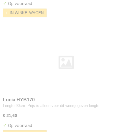
✓
Op voorraad
Kvadrat--febrik
IN WINKELWAGEN
Dot
Dotty
Drop
Mosaic
Razzle Dazzle
Shade
Summit
Triangle
Twill
Uniform Melange
Kvadrat--maharam
Alloy
Lucia HYB170
Lengte 90cm. Prijs is alleen voor dit weergegeven lengte.…
Checker
Checker Split
€ 21,60
Chenille Stripe
✓
Op voorraad
Compound