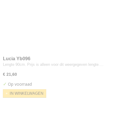
Designers-guild
Coreo Mandarin
North Sea
Dux
Parotega
Skai Tundra
Elitis
Lucia Yb096
Elites
Lengte 90cm. Prijs is alleen voor dit weergegeven lengte.…
Gabriel
Atlantic
€ 21,60
Comfort Plus
✓
Op voorraad
Crisp
IN WINKELWAGEN
Crisscross
Dragon
Europost
Event
Fame