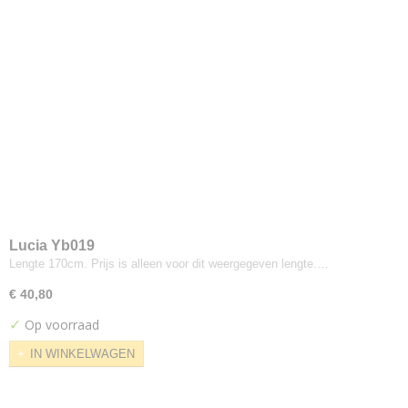
Saville Row Plain
Synergy
Weathered
Xtreme
Xtreme Plus
Yoredale
Colefax
Horato
De-ploeg
Accent
Arco
Lucia Yb019
Lengte 170cm. Prijs is alleen voor dit weergegeven lengte.…
Bergamo
Birk
€ 40,80
Brick
✓
Op voorraad
Everest
IN WINKELWAGEN
Front
Helsinki