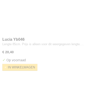
Flex
Futura
Gaja Classic
Harlequin
Interglobe Wool
Legend
Lucia Yb046
Luna
Lengte 85cm. Prijs is alleen voor dit weergegeven lengte.…
Luna Fleur
€ 20,40
Medley
Note
✓
Op voorraad
Omega
IN WINKELWAGEN
Oniro
Comfort Plus
Pearl
Soul
Step Melange
Vilano