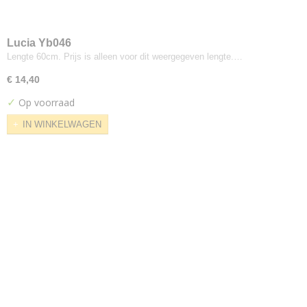
Intervene
Intervene Plain
Lucia Yb046
Jumper
Lengte 60cm. Prijs is alleen voor dit weergegeven lengte.…
Letters
€ 14,40
Lila
✓
Op voorraad
Magenta
Max Knit
IN WINKELWAGEN
Melange Nap
Memory
Merit
Molly
Moraine
Mosaic
Moss
Optik
Outback
Pause