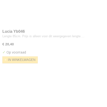
Jab
Lario
Pistoia Velvet
Keymer
Admire
Lucia Yb046
Kvadrat
Lengte 85cm. Prijs is alleen voor dit weergegeven lengte.…
Action
€ 20,40
Atlas
✓
Basel
Op voorraad
Bazil
IN WINKELWAGEN
Canvas
Casa
Cava
Chicago
Clara
Coda
Compound