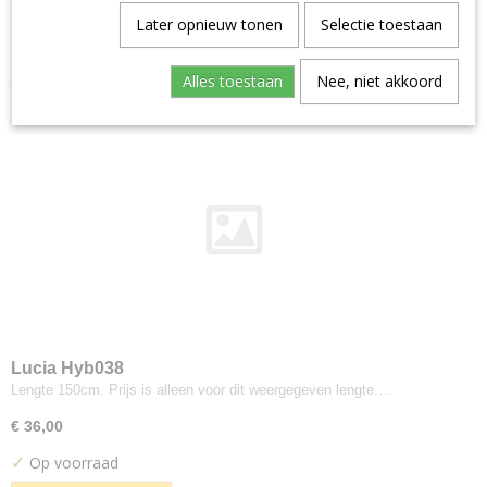
Aristide--warwick
Later opnieuw tonen
Selectie toestaan
Sorteer op:
Manolo
Artimo
Alles toestaan
Nee, niet akkoord
Etage
Brugman
Perennials
Bute
Turnberry
Buzzi-space
Buzzi Rough
Byborre
Inge Grey
Camira
Lucia Hyb038
Advantage
Lengte 150cm. Prijs is alleen voor dit weergegeven lengte.…
Aquarius
€ 36,00
Blazer
✓
Op voorraad
Blazer Light