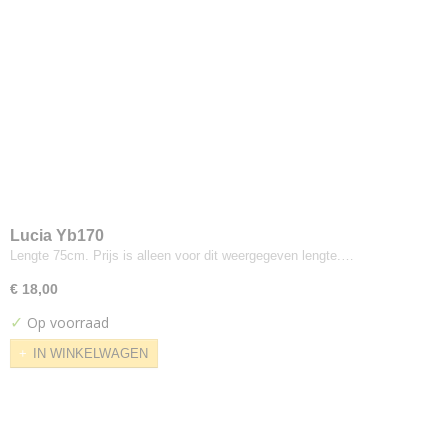
Hermod
Kerala
Korinthe
Landscape
Modi
Odda
Odense
Oxford
Ploegwool
Sand
Lucia Yb170
Lengte 75cm. Prijs is alleen voor dit weergegeven lengte.…
Screen
Solid
€ 18,00
Stavanger
✓
Op voorraad
Strand
IN WINKELWAGEN
Vilano
Walker
Dedar
Nimbus