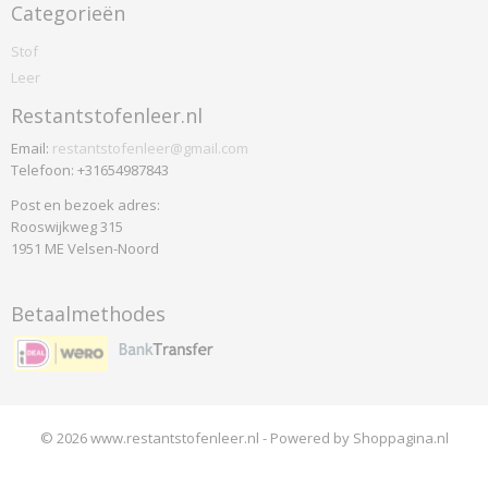
Sunbury
Categorieën
Nubuck Wash
Stof
Loggere-willpower
Leer
Mali Slate
Restantstofenleer.nl
Maharam
Email:
restantstofenleer@gmail.com
Merit
Telefoon: +31654987843
Oniro
Post en bezoek adres:
Bond
Rooswijkweg 315
Breeze Fusion
1951 ME Velsen-Noord
Chili
Connect
Betaalmethodes
CrissCross
Europost
Gabriel
Gaja
Select
© 2026 www.restantstofenleer.nl - Powered by Shoppagina.nl
Interglobe Wool