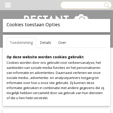
Cookies toestaan Opties
Inloggen
Registreren
UW WINKELWAGEN
Toestemming
Details
Over
Geen producten
(0)
Op deze website worden cookies gebruikt
Home
>
Stof
>
Camira
>
Lucia
Cookies worden door ons gebruikt voor verkeersanalyse, het
aanbieden van sociale media-functies en het personaliseren
Stof
van informatie en advertenties. Daarnaast verlenen we onze
sociale media-, advertentie- en analysepartners toegang tot
informatie over hoe u onze site gebruikt. Zij kunnen deze
Alcantara
informatie gebruiken in combinatie met andere gegevens die zij
Alcantara
mogelijk hebben verzameld door uw gebruik van hun diensten
of die u hen hebt verstrekt.
Aristide
Warwick Plush
Manolo