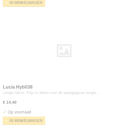
IN WINKELWAGEN
Cara
Carlow
Carlow 2mm foam
Clara
Craggan
Deca
Era
Camira
Blazer
Hemp
Lucia
Main Line Flax
Lucia Hyb038
Main Line Plus
Lengte 60cm. Prijs is alleen voor dit weergegeven lengte.…
Oceanic
€ 14,40
Quest
✓
Op voorraad
Racer
IN WINKELWAGEN
Rivet