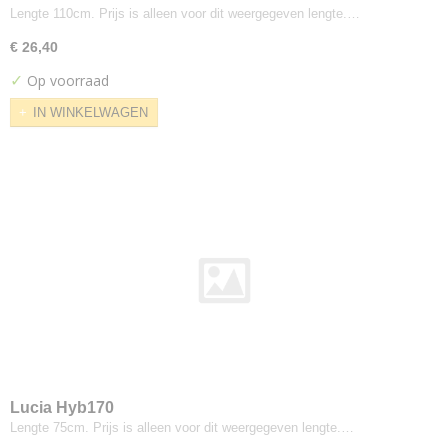
Scott Care
Lengte 110cm. Prijs is alleen voor dit weergegeven lengte.…
Skye
€ 26,40
Star
✓
Op voorraad
Steelcut
IN WINKELWAGEN
Steelcut Trio
Sunniva
Synergy
Tempo
Tinta
Tokyo
Tonica
Tonus
Tonus Meadow
Topas
Triangle
Tundra
Lucia Hyb170
Twillweave
Lengte 75cm. Prijs is alleen voor dit weergegeven lengte.…