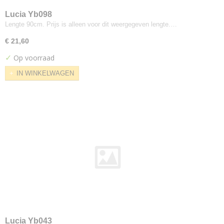
Peep
Lucia Yb098
Perla
Lengte 90cm. Prijs is alleen voor dit weergegeven lengte.…
Plecto
€ 21,60
Prairie
✓
Op voorraad
Primus
Pro
IN WINKELWAGEN
Raas
Razzle Dazzle
Relate
Remix
Revive
Rewool
Rime
Royal
San
Satu
Savanna
Lucia Yb043