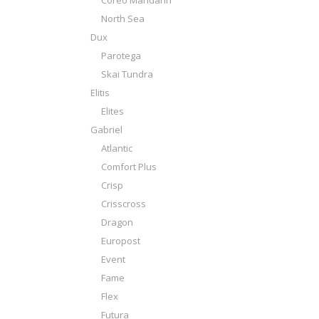
Coreo Mandarin
North Sea
Dux
Parotega
Skai Tundra
Elitis
Elites
Gabriel
Atlantic
Comfort Plus
Crisp
Crisscross
Dragon
Europost
Event
Fame
Flex
Futura