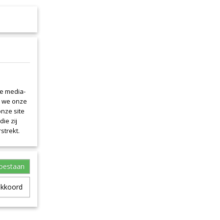
le media-
n we onze
onze site
ie zij
strekt.
toestaan
akkoord