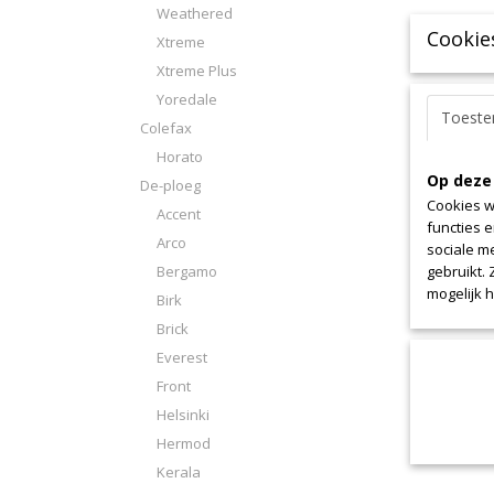
Weathered
Cookie
Xtreme
Xtreme Plus
Yoredale
Toest
Colefax
Horato
Op deze
De-ploeg
Cookies w
Accent
functies 
Arco
sociale m
Bergamo
gebruikt.
mogelijk 
Birk
Brick
Everest
Front
Helsinki
Hermod
Kerala