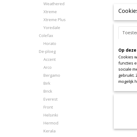
Weathered
Cookie
Xtreme
Xtreme Plus
Yoredale
Toest
Colefax
Horato
Op deze
De-ploeg
Cookies w
Accent
functies 
Arco
sociale m
Bergamo
gebruikt.
mogelijk 
Birk
Brick
Everest
Front
Helsinki
Hermod
Kerala