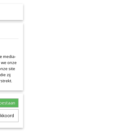
le media-
n we onze
onze site
ie zij
strekt.
toestaan
akkoord