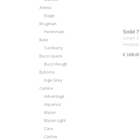
Artimo
Etage
Brugman
Perennials
Solid 
Lengte 18
Bute
weergeg
Turnberry
€ 108,0
Buzzi-space
Buzzi Rough
Byborre
Inge Grey
Camira
Advantage
Aquarius
Blazer
Blazer Light
Cara
Carlow