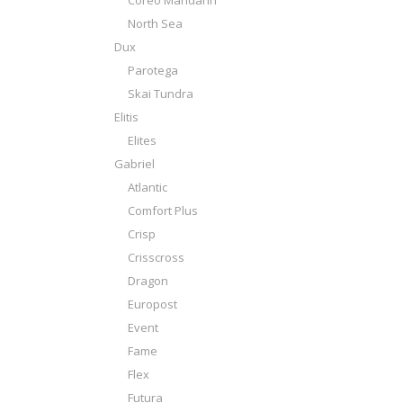
Coreo Mandarin
North Sea
Dux
Parotega
Skai Tundra
Elitis
Elites
Gabriel
Atlantic
Comfort Plus
Crisp
Crisscross
Dragon
Europost
Event
Fame
Flex
Futura