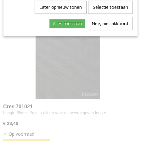
Aristide--warwick
Later opnieuw tonen
Selectie toestaan
Sorteer op:
Manolo
Artimo
Alles toestaan
Nee, niet akkoord
Etage
Brugman
Perennials
Bute
Turnberry
Buzzi-space
Buzzi Rough
Byborre
Inge Grey
Camira
Cres 701021
Advantage
Lengte 65cm. Prijs is alleen voor dit weergegeven lengte.…
Aquarius
€ 23,40
Blazer
✓
Op voorraad
Blazer Light