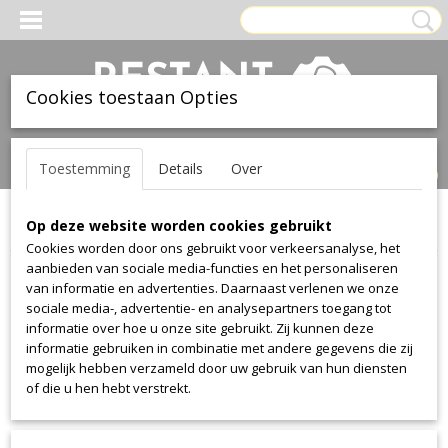
Cookies toestaan Opties
Inloggen
Registreren
UW WINKELWAGEN
Toestemming
Details
Over
Geen producten
(0)
Op deze website worden cookies gebruikt
Home
>
Stof
>
Vescom
>
Cres
Cookies worden door ons gebruikt voor verkeersanalyse, het
aanbieden van sociale media-functies en het personaliseren
Stof
van informatie en advertenties. Daarnaast verlenen we onze
sociale media-, advertentie- en analysepartners toegang tot
informatie over hoe u onze site gebruikt. Zij kunnen deze
Alcantara
informatie gebruiken in combinatie met andere gegevens die zij
Alcantara
mogelijk hebben verzameld door uw gebruik van hun diensten
of die u hen hebt verstrekt.
Aristide
Warwick Plush
Manolo