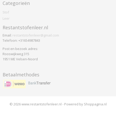
Hermod
Categorieën
Kerala
Stof
Korinthe
Leer
Landscape
Restantstofenleer.nl
Modi
Odda
Email:
restantstofenleer@gmail.com
Telefoon: +31654987843
Odense
Oxford
Post en bezoek adres:
Rooswijkweg 315
Ploegwool
1951 ME Velsen-Noord
Sand
Screen
Betaalmethodes
Solid
Stavanger
Strand
Vilano
Walker
© 2026 www.restantstofenleer.nl - Powered by Shoppagina.nl
Dedar
Nimbus