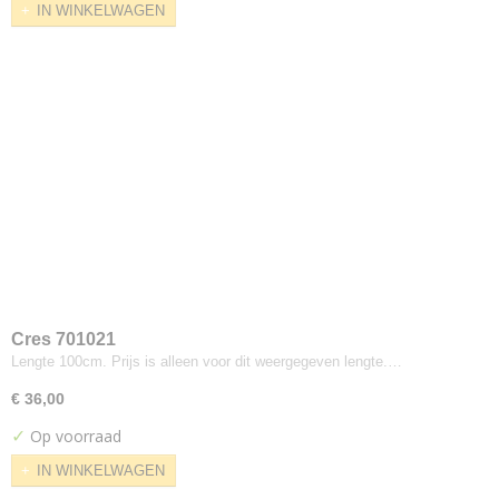
IN WINKELWAGEN
Cara
Carlow
Carlow 2mm foam
Clara
Craggan
Deca
Era
Camira
Blazer
Hemp
Lucia
Main Line Flax
Cres 701021
Main Line Plus
Lengte 100cm. Prijs is alleen voor dit weergegeven lengte.…
Oceanic
€ 36,00
Quest
✓
Op voorraad
Racer
IN WINKELWAGEN
Rivet