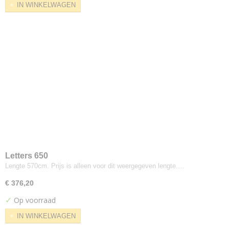
IN WINKELWAGEN
Cara
Carlow
Carlow 2mm foam
Clara
Craggan
Deca
Era
Camira
Blazer
Hemp
Lucia
Main Line Flax
Letters 650
Main Line Plus
Lengte 570cm. Prijs is alleen voor dit weergegeven lengte.…
Oceanic
€ 376,20
Quest
✓
Op voorraad
Racer
IN WINKELWAGEN
Rivet