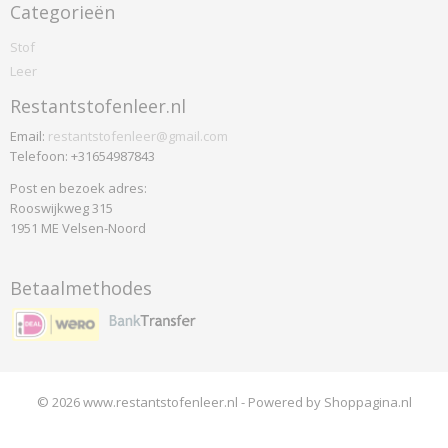
Hermod
Categorieën
Kerala
Stof
Korinthe
Leer
Landscape
Restantstofenleer.nl
Modi
Odda
Email:
restantstofenleer@gmail.com
Telefoon: +31654987843
Odense
Oxford
Post en bezoek adres:
Rooswijkweg 315
Ploegwool
1951 ME Velsen-Noord
Sand
Screen
Betaalmethodes
Solid
Stavanger
Strand
Vilano
Walker
© 2026 www.restantstofenleer.nl - Powered by Shoppagina.nl
Dedar
Nimbus