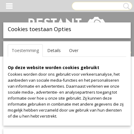
Cookies toestaan Opties
Inloggen
Registreren
UW WINKELWAGEN
Toestemming
Details
Over
Geen producten
(0)
Op deze website worden cookies gebruikt
Home
>
Stof
>
Kvadrat
>
Letters
Cookies worden door ons gebruikt voor verkeersanalyse, het
aanbieden van sociale media-functies en het personaliseren
Stof
van informatie en advertenties. Daarnaast verlenen we onze
sociale media-, advertentie- en analysepartners toegang tot
informatie over hoe u onze site gebruikt. Zij kunnen deze
Alcantara
informatie gebruiken in combinatie met andere gegevens die zij
Alcantara
mogelijk hebben verzameld door uw gebruik van hun diensten
of die u hen hebt verstrekt.
Aristide
Warwick Plush
Manolo