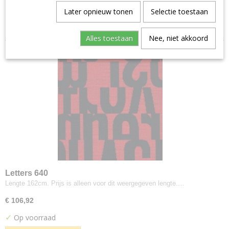
Aristide--warwick
Later opnieuw tonen
Selectie toestaan
Sorteer op:
Manolo
Artimo
Alles toestaan
Nee, niet akkoord
Etage
Brugman
Perennials
Bute
Turnberry
Buzzi-space
Buzzi Rough
Byborre
Inge Grey
Camira
Letters 640
Advantage
Lengte 162cm. Prijs is alleen voor dit weergegeven lengte.…
Aquarius
€ 106,92
Blazer
✓
Op voorraad
Blazer Light