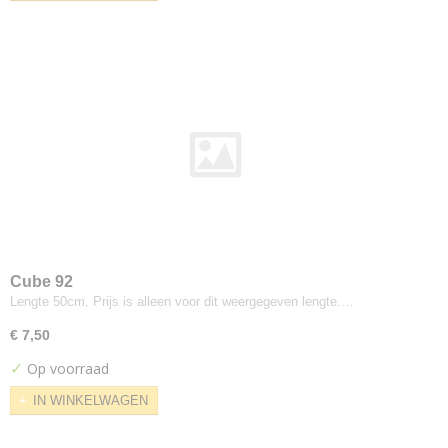
Sunbury
Nubuck Wash
Loggere-willpower
Mali Slate
Maharam
Merit
Oniro
Bond
Breeze Fusion
Chili
Connect
Cube 92
CrissCross
Lengte 50cm. Prijs is alleen voor dit weergegeven lengte.…
Europost
€ 7,50
Gabriel
✓
Op voorraad
Gaja
Select
IN WINKELWAGEN
Interglobe Wool