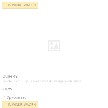
Repeat Dot Pixel
IN WINKELWAGEN
Repeat Dot Ring
Repeat Stripe
Scuba
Sharkskin
Stripes
Sudden
Waterborn
Kvadrat--raf-simons
Reflex
Phlox
Kvadrat-febrik
Cube 49
Razzle Dazzle
Lengte 55cm. Prijs is alleen voor dit weergegeven lengte.…
Triangle
€ 8,25
Kvadrat-maharam
✓
Op voorraad
Compound
Lewisco
IN WINKELWAGEN