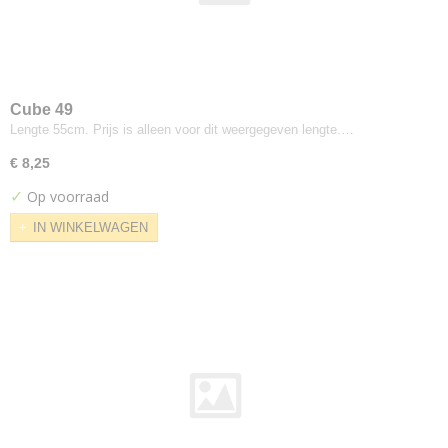
Ultra-leather
Promessa
Vd-voort
Brunovo
Verotex
Cube 49
Lengte 55cm. Prijs is alleen voor dit weergegeven lengte.…
Barbados Pro
Comfort Plus
€ 8,25
Incredable
✓
Op voorraad
Skai Sotega
IN WINKELWAGEN
Skin
Wolly
Zulu
Vescom
Acton
Brant
Cres
Furka
Furka Plus