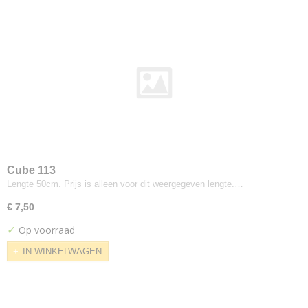
Medley
Niroxx
Puxx
Tonal
Twist Melange
Umber
Ploeg
Europost
Grape
Moss
Cube 113
Pugi
Lengte 50cm. Prijs is alleen voor dit weergegeven lengte.…
Fenice
€ 7,50
Repeat Dot
✓
Op voorraad
Romo
Linara Chalk
IN WINKELWAGEN
Linara Shadow
List
Lizzo