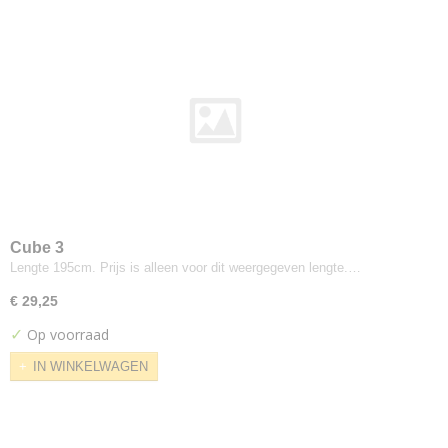
Designers-guild
Coreo Mandarin
North Sea
Dux
Parotega
Skai Tundra
Elitis
Elites
Gabriel
Cube 3
Atlantic
Lengte 195cm. Prijs is alleen voor dit weergegeven lengte.…
Comfort Plus
€ 29,25
Crisp
✓
Crisscross
Op voorraad
Dragon
IN WINKELWAGEN
Europost
Event
Fame