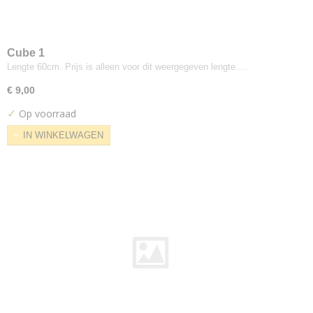
Peep
Perla
Plecto
Cube 1
Prairie
Lengte 60cm. Prijs is alleen voor dit weergegeven lengte.…
Primus
€ 9,00
Pro
✓
Op voorraad
Raas
IN WINKELWAGEN
Razzle Dazzle
Relate
Remix
Revive
Rewool
Rime
Royal
San
Satu
Savanna