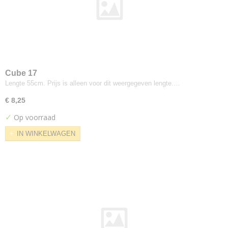
Olbia
Piquet
Regain
Royal
Seven
Side
Cube 17
Soil
Lengte 55cm. Prijs is alleen voor dit weergegeven lengte.…
Yacht
€ 8,25
Dexter
✓
Op voorraad
Divina
IN WINKELWAGEN
Fiord
Fjord
Miami
Mito
Orion
Trapp
Bute