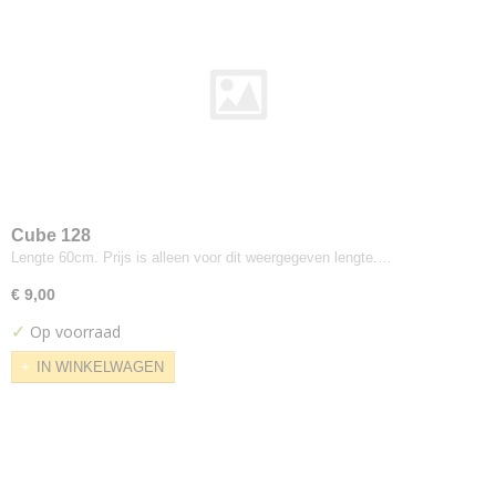
Milani
Milano
Miskind Copper
Samara
Slubby Linnen
Tweed
Rubelli
Faber
Cube 128
Kiefer
Lengte 60cm. Prijs is alleen voor dit weergegeven lengte.…
Silvera
€ 9,00
Be On
✓
Op voorraad
Sahara
IN WINKELWAGEN
Eggshell
Silvera
V2212
Textaafoam
Alpine