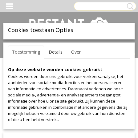
Cookies toestaan Opties
Inloggen
Registreren
UW WINKELWAGEN
Toestemming
Details
Over
Geen producten
(0)
Op deze website worden cookies gebruikt
Home
>
Stof
>
Textaafoam
>
Cube
Cookies worden door ons gebruikt voor verkeersanalyse, het
aanbieden van sociale media-functies en het personaliseren
Stof
van informatie en advertenties. Daarnaast verlenen we onze
sociale media-, advertentie- en analysepartners toegang tot
informatie over hoe u onze site gebruikt. Zij kunnen deze
Alcantara
informatie gebruiken in combinatie met andere gegevens die zij
Alcantara
mogelijk hebben verzameld door uw gebruik van hun diensten
of die u hen hebt verstrekt.
Aristide
Warwick Plush
Manolo