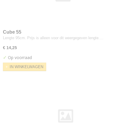
Intervene
Intervene Plain
Jumper
Letters
Cube 55
Lila
Lengte 95cm. Prijs is alleen voor dit weergegeven lengte.…
Magenta
€ 14,25
Max Knit
✓
Op voorraad
Melange Nap
IN WINKELWAGEN
Memory
Merit
Molly
Moraine
Mosaic
Moss
Optik
Outback
Pause