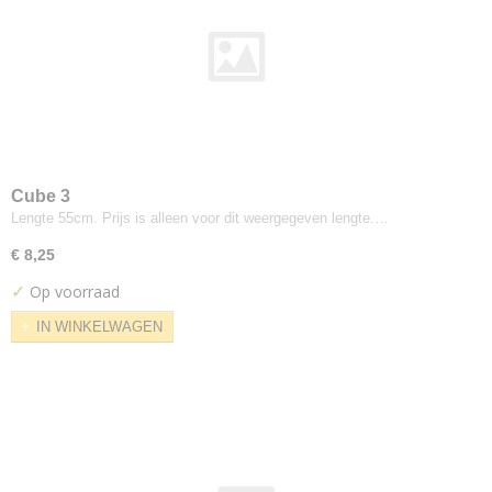
Jab
Lario
Pistoia Velvet
Keymer
Admire
Kvadrat
Action
Cube 3
Atlas
Lengte 55cm. Prijs is alleen voor dit weergegeven lengte.…
Basel
€ 8,25
Bazil
✓
Op voorraad
Canvas
Casa
IN WINKELWAGEN
Cava
Chicago
Clara
Coda
Compound