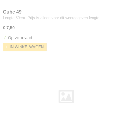
Scott Care
Skye
Cube 49
Lengte 50cm. Prijs is alleen voor dit weergegeven lengte.…
Star
Steelcut
€ 7,50
Steelcut Trio
✓
Op voorraad
Sunniva
IN WINKELWAGEN
Synergy
Tempo
Tinta
Tokyo
Tonica
Tonus
Tonus Meadow
Topas
Triangle
Tundra
Twillweave