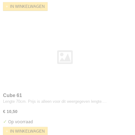
Saville Row Plain
IN WINKELWAGEN
Synergy
Weathered
Xtreme
Xtreme Plus
Yoredale
Colefax
Horato
De-ploeg
Accent
Arco
Bergamo
Cube 61
Birk
Lengte 70cm. Prijs is alleen voor dit weergegeven lengte.…
Brick
Everest
€ 10,50
Front
✓
Op voorraad
Helsinki
IN WINKELWAGEN