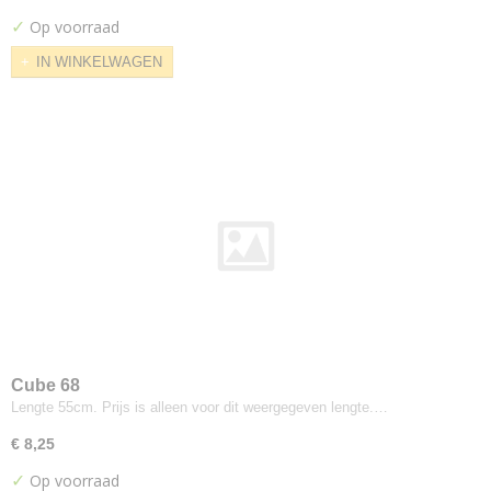
Cara
✓
Op voorraad
Carlow
IN WINKELWAGEN
Carlow 2mm foam
Clara
Craggan
Deca
Era
Camira
Blazer
Hemp
Lucia
Main Line Flax
Main Line Plus
Oceanic
Cube 68
Lengte 55cm. Prijs is alleen voor dit weergegeven lengte.…
Quest
Racer
€ 8,25
Rivet
✓
Op voorraad