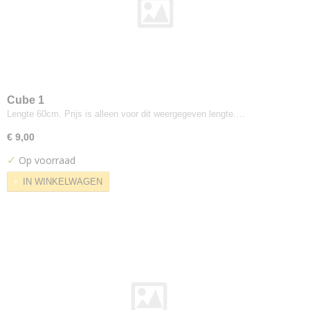
Divina
Divina Md
Divina Melange
Field
Fiord
Flora
Cube 1
Floyd Screen
Lengte 60cm. Prijs is alleen voor dit weergegeven lengte.…
Foss
€ 9,00
Galaxy
✓
Op voorraad
Gloss
Glow
IN WINKELWAGEN
Grid
Hallingdal
Harald
Hero
Highfield
Hint
Hot