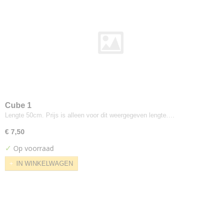
Flex
Futura
Gaja Classic
Harlequin
Interglobe Wool
Legend
Luna
Luna Fleur
Cube 1
Medley
Lengte 50cm. Prijs is alleen voor dit weergegeven lengte.…
Note
€ 7,50
Omega
✓
Op voorraad
Oniro
Comfort Plus
IN WINKELWAGEN
Pearl
Soul
Step Melange
Vilano