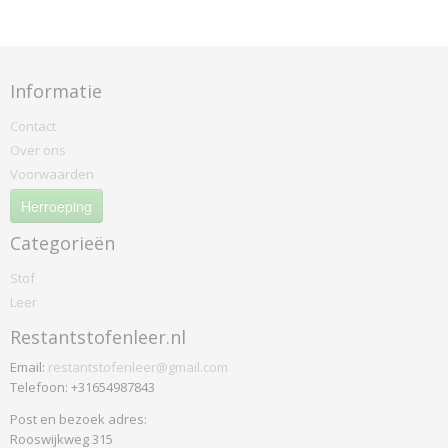
Warwick
Jeans
Plus
Informatie
Wildeman
Stamskin
Contact
Wildeman-leeuwen
Over ons
Batyline Kleurverchil Op 325
Voorwaarden
Herroeping
Categorieën
Stof
Leer
Restantstofenleer.nl
Email:
restantstofenleer@gmail.com
Telefoon: +31654987843
Post en bezoek adres:
Rooswijkweg 315