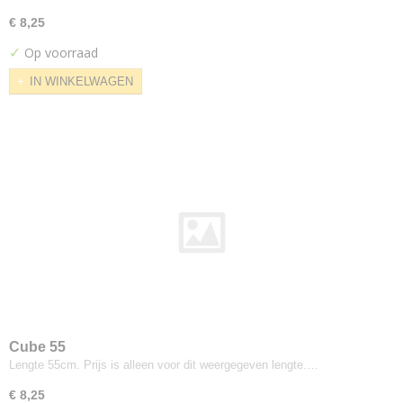
Kvadrat--febrik
€ 8,25
Dot
✓
Op voorraad
Dotty
IN WINKELWAGEN
Drop
Mosaic
Razzle Dazzle
Shade
Summit
Triangle
Twill
Uniform Melange
Kvadrat--maharam
Alloy
Checker
Cube 55
Checker Split
Lengte 55cm. Prijs is alleen voor dit weergegeven lengte.…
Chenille Stripe
€ 8,25
Compound