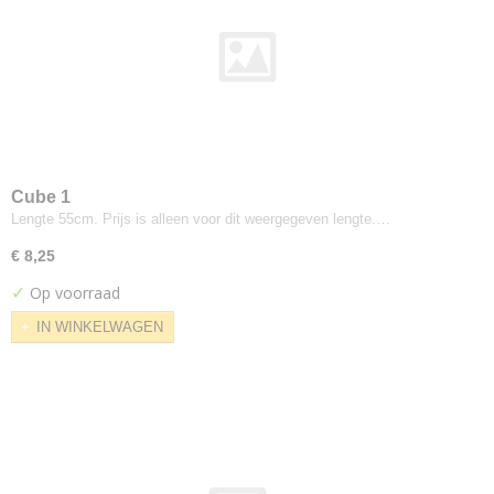
Board
Brema
Bull
Calvados
Cloud
Cool
Cube
Cube 1
Cyber
Lengte 55cm. Prijs is alleen voor dit weergegeven lengte.…
Dream
€ 8,25
Facet
✓
Op voorraad
Forward
IN WINKELWAGEN
Ground
Image
Jazz
Juke
Kiss
List