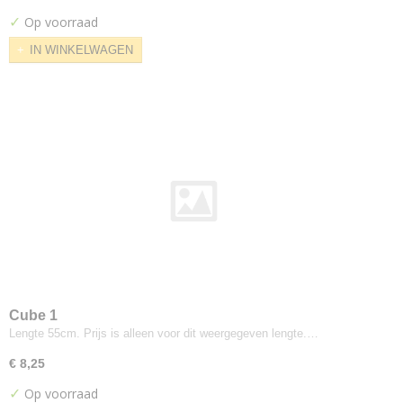
Girard Stripe
✓
Op voorraad
Grand Stripe
IN WINKELWAGEN
Herringbone Stripe
Imprint
Layers Vineyard
Ledger
Merit
Messenger
Metric
Micro
Murmer
Peep
Ply Chenille Grid
Cube 1
Quatrefoil
Lengte 55cm. Prijs is alleen voor dit weergegeven lengte.…
Repeat Classic Stripe
€ 8,25
Print
Repeat Dot
✓
Op voorraad