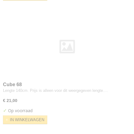
Hermod
Kerala
Korinthe
Landscape
Modi
Odda
Odense
Oxford
Ploegwool
Sand
Screen
Cube 68
Solid
Lengte 140cm. Prijs is alleen voor dit weergegeven lengte.…
Stavanger
€ 21,00
Strand
Vilano
✓
Op voorraad
Walker
IN WINKELWAGEN
Dedar
Nimbus