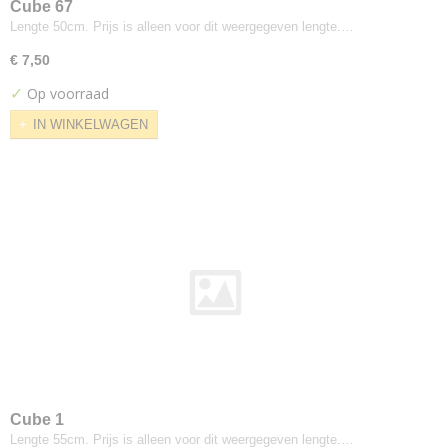
Umami
Cube 67
Lengte 50cm. Prijs is alleen voor dit weergegeven lengte.…
Uniform melange
Waterborn
€ 7,50
Zap
✓
Op voorraad
Zapp
IN WINKELWAGEN
Zeta
Apparel
Balder
Fanello
Steelcut Quartet
Xtreme Plus
Kvadrat---febrik
Drop
Kvadrat--fanny-aronsen
Balder
Oda
Cube 1
Snorre
Lengte 55cm. Prijs is alleen voor dit weergegeven lengte.…
Sunniva