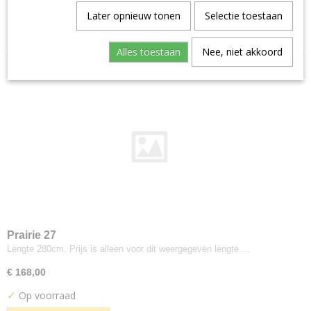
Aristide--warwick
Later opnieuw tonen
Selectie toestaan
Sorteer op:
Manolo
Artimo
Alles toestaan
Nee, niet akkoord
Etage
Brugman
Perennials
Bute
Turnberry
Buzzi-space
Buzzi Rough
Byborre
Inge Grey
Camira
Prairie 27
Advantage
Lengte 280cm. Prijs is alleen voor dit weergegeven lengte.…
Aquarius
€ 168,00
Blazer
✓
Op voorraad
Blazer Light