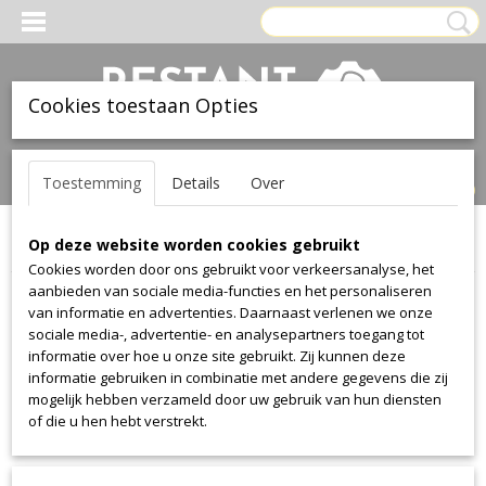
Cookies toestaan Opties
Inloggen
Registreren
UW WINKELWAGEN
Toestemming
Details
Over
Geen producten
(0)
Op deze website worden cookies gebruikt
Home
>
Stof
>
Kvadrat
>
Prairie
Cookies worden door ons gebruikt voor verkeersanalyse, het
aanbieden van sociale media-functies en het personaliseren
Stof
van informatie en advertenties. Daarnaast verlenen we onze
sociale media-, advertentie- en analysepartners toegang tot
informatie over hoe u onze site gebruikt. Zij kunnen deze
Alcantara
informatie gebruiken in combinatie met andere gegevens die zij
Alcantara
mogelijk hebben verzameld door uw gebruik van hun diensten
of die u hen hebt verstrekt.
Aristide
Warwick Plush
Manolo