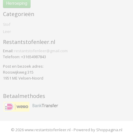
Saville Row Plain
Herroeping
Synergy
Categorieën
Weathered
Stof
Xtreme
Leer
Xtreme Plus
Yoredale
Restantstofenleer.nl
Colefax
Email:
restantstofenleer@gmail.com
Horato
Telefoon: +31654987843
De-ploeg
Post en bezoek adres:
Accent
Rooswijkweg 315
1951 ME Velsen-Noord
Arco
Bergamo
Birk
Betaalmethodes
Brick
Everest
Front
Helsinki
© 2026 www.restantstofenleer.nl - Powered by Shoppagina.nl