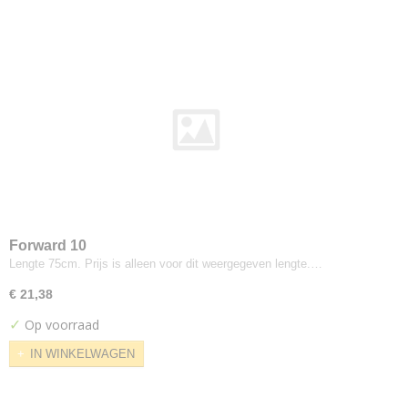
Saville Row Plain
Synergy
Weathered
Xtreme
Xtreme Plus
Yoredale
Colefax
Horato
De-ploeg
Accent
Arco
Forward 10
Lengte 75cm. Prijs is alleen voor dit weergegeven lengte.…
Bergamo
Birk
€ 21,38
Brick
✓
Op voorraad
Everest
IN WINKELWAGEN
Front
Helsinki