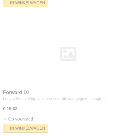
IN WINKELWAGEN
Cara
Carlow
Carlow 2mm foam
Clara
Craggan
Deca
Era
Camira
Blazer
Hemp
Lucia
Main Line Flax
Forward 10
Main Line Plus
Lengte 55cm. Prijs is alleen voor dit weergegeven lengte.…
Oceanic
€ 15,68
Quest
✓
Op voorraad
Racer
IN WINKELWAGEN
Rivet