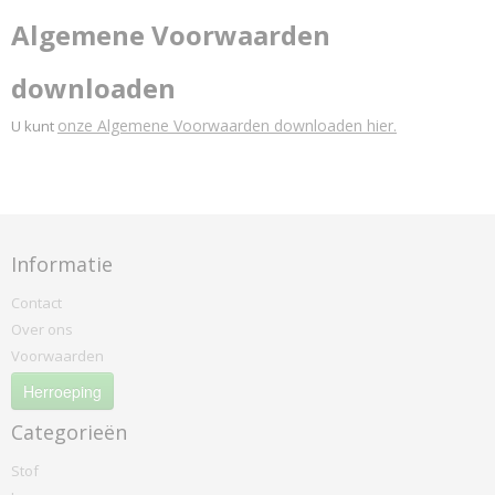
Designers-guild
Algemene Voorwaarden
Coreo Mandarin
downloaden
North Sea
Dux
onze Algemene Voorwaarden downloaden hier.
U kunt
Parotega
Skai Tundra
Elitis
Elites
Gabriel
Informatie
Atlantic
Contact
Comfort Plus
Over ons
Crisp
Voorwaarden
Crisscross
Herroeping
Dragon
Europost
Categorieën
Event
Stof
Fame