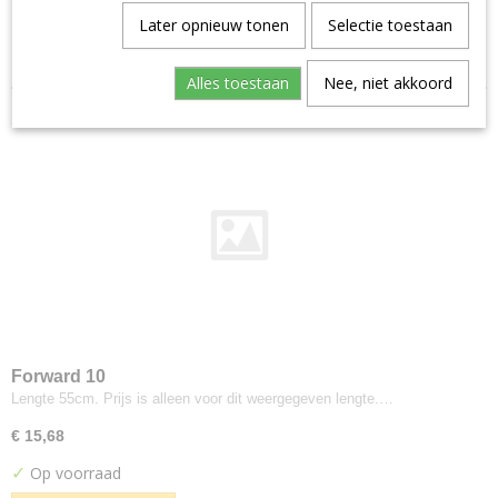
Aristide--warwick
Later opnieuw tonen
Selectie toestaan
Sorteer op:
Manolo
Artimo
Alles toestaan
Nee, niet akkoord
Etage
Brugman
Perennials
Bute
Turnberry
Buzzi-space
Buzzi Rough
Byborre
Inge Grey
Camira
Forward 10
Advantage
Lengte 55cm. Prijs is alleen voor dit weergegeven lengte.…
Aquarius
€ 15,68
Blazer
✓
Op voorraad
Blazer Light