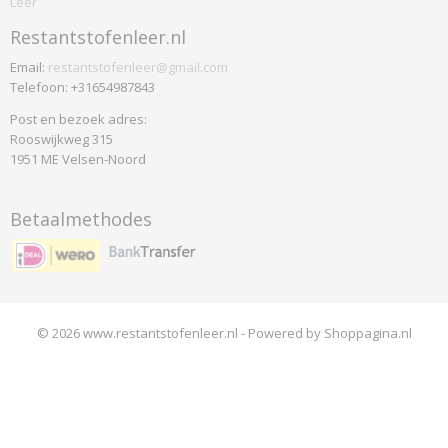
Leer
Flex
Restantstofenleer.nl
Futura
Gaja Classic
Email:
restantstofenleer@gmail.com
Telefoon: +31654987843
Harlequin
Interglobe Wool
Post en bezoek adres:
Rooswijkweg 315
Legend
1951 ME Velsen-Noord
Luna
Luna Fleur
Betaalmethodes
Medley
Note
Omega
Oniro
Comfort Plus
© 2026 www.restantstofenleer.nl - Powered by Shoppagina.nl
Pearl
Soul
Step Melange
Vilano