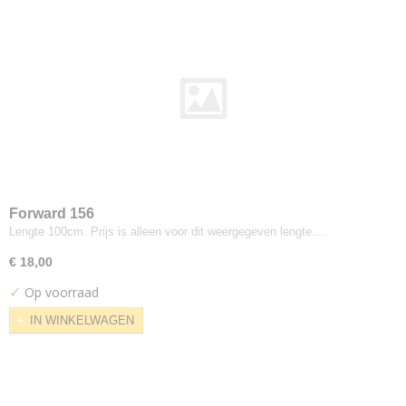
Hermod
Kerala
Korinthe
Landscape
Modi
Odda
Odense
Oxford
Ploegwool
Sand
Forward 156
Lengte 100cm. Prijs is alleen voor dit weergegeven lengte.…
Screen
Solid
€ 18,00
Stavanger
✓
Op voorraad
Strand
IN WINKELWAGEN
Vilano
Walker
Dedar
Nimbus