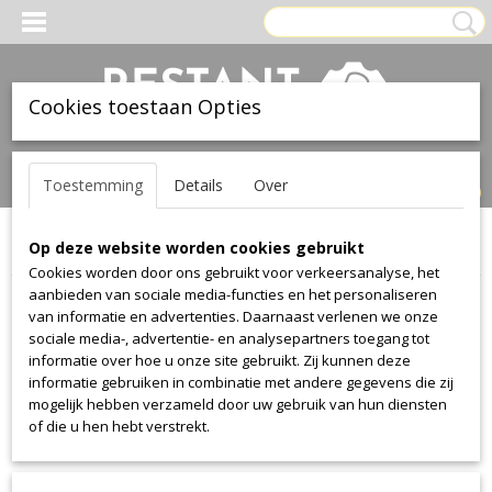
Cookies toestaan Opties
Inloggen
Registreren
UW WINKELWAGEN
Toestemming
Details
Over
Geen producten
(0)
Op deze website worden cookies gebruikt
Home
>
Stof
>
Textaafoam
>
Forward
Cookies worden door ons gebruikt voor verkeersanalyse, het
aanbieden van sociale media-functies en het personaliseren
Stof
van informatie en advertenties. Daarnaast verlenen we onze
sociale media-, advertentie- en analysepartners toegang tot
informatie over hoe u onze site gebruikt. Zij kunnen deze
Alcantara
informatie gebruiken in combinatie met andere gegevens die zij
Alcantara
mogelijk hebben verzameld door uw gebruik van hun diensten
of die u hen hebt verstrekt.
Aristide
Warwick Plush
Manolo