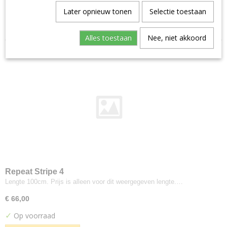
Aristide--warwick
Later opnieuw tonen
Selectie toestaan
Sorteer op:
Manolo
Artimo
Alles toestaan
Nee, niet akkoord
Etage
Brugman
Perennials
Bute
Turnberry
Buzzi-space
Buzzi Rough
Byborre
Inge Grey
Camira
Repeat Stripe 4
Advantage
Lengte 100cm. Prijs is alleen voor dit weergegeven lengte.…
Aquarius
€ 66,00
Blazer
✓
Op voorraad
Blazer Light