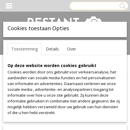
Cookies toestaan Opties
Inloggen
Registreren
UW WINKELWAGEN
Toestemming
Details
Over
Geen producten
(0)
Op deze website worden cookies gebruikt
Home
>
Stof
>
Kvadrat--maharam
>
Repeat Stripe
Cookies worden door ons gebruikt voor verkeersanalyse, het
aanbieden van sociale media-functies en het personaliseren
Stof
van informatie en advertenties. Daarnaast verlenen we onze
sociale media-, advertentie- en analysepartners toegang tot
informatie over hoe u onze site gebruikt. Zij kunnen deze
Alcantara
informatie gebruiken in combinatie met andere gegevens die zij
Alcantara
mogelijk hebben verzameld door uw gebruik van hun diensten
of die u hen hebt verstrekt.
Aristide
Warwick Plush
Manolo