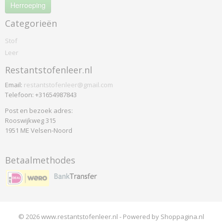
Saville Row Plain
Herroeping
Synergy
Categorieën
Weathered
Stof
Xtreme
Leer
Xtreme Plus
Yoredale
Restantstofenleer.nl
Colefax
Email:
restantstofenleer@gmail.com
Horato
Telefoon: +31654987843
De-ploeg
Post en bezoek adres:
Accent
Rooswijkweg 315
1951 ME Velsen-Noord
Arco
Bergamo
Birk
Betaalmethodes
Brick
Everest
Front
Helsinki
© 2026 www.restantstofenleer.nl - Powered by Shoppagina.nl