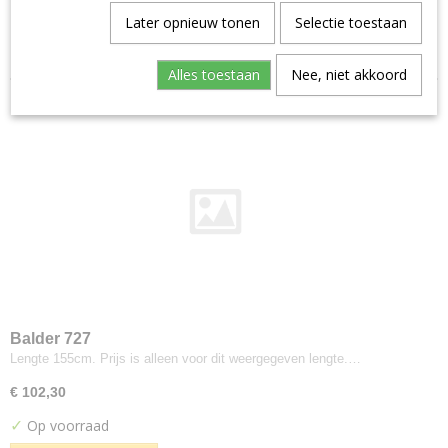
Aristide--warwick
Later opnieuw tonen
Selectie toestaan
Sorteer op:
Manolo
Artimo
Alles toestaan
Nee, niet akkoord
Etage
Brugman
Perennials
Bute
Turnberry
Buzzi-space
Buzzi Rough
Byborre
Inge Grey
Camira
Balder 727
Advantage
Lengte 155cm. Prijs is alleen voor dit weergegeven lengte.…
Aquarius
€ 102,30
Blazer
✓
Op voorraad
Blazer Light