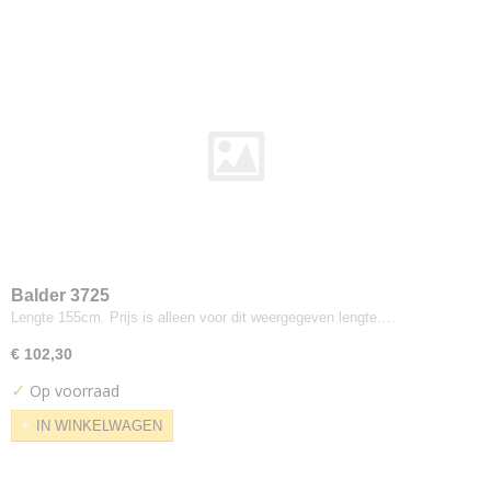
Saville Row Plain
Synergy
Weathered
Xtreme
Xtreme Plus
Yoredale
Colefax
Horato
De-ploeg
Accent
Arco
Balder 3725
Lengte 155cm. Prijs is alleen voor dit weergegeven lengte.…
Bergamo
Birk
€ 102,30
Brick
✓
Op voorraad
Everest
IN WINKELWAGEN
Front
Helsinki