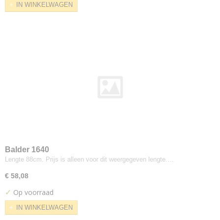
IN WINKELWAGEN
Cara
Carlow
Carlow 2mm foam
Clara
Craggan
Deca
Era
Camira
Blazer
Hemp
Lucia
Main Line Flax
Balder 1640
Main Line Plus
Lengte 88cm. Prijs is alleen voor dit weergegeven lengte.…
Oceanic
€ 58,08
Quest
✓
Op voorraad
Racer
IN WINKELWAGEN
Rivet