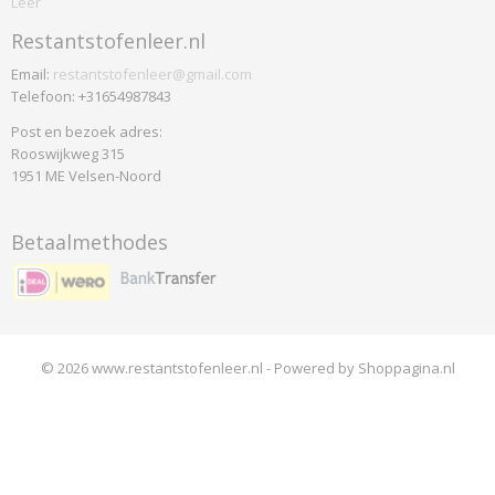
Leer
Flex
Restantstofenleer.nl
Futura
Gaja Classic
Email:
restantstofenleer@gmail.com
Telefoon: +31654987843
Harlequin
Interglobe Wool
Post en bezoek adres:
Rooswijkweg 315
Legend
1951 ME Velsen-Noord
Luna
Luna Fleur
Betaalmethodes
Medley
Note
Omega
Oniro
Comfort Plus
© 2026 www.restantstofenleer.nl - Powered by Shoppagina.nl
Pearl
Soul
Step Melange
Vilano