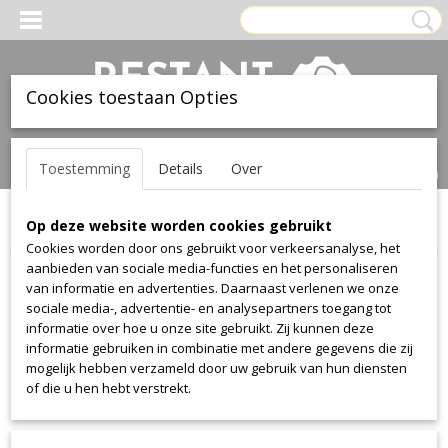
Cookies toestaan Opties
Inloggen
Registreren
UW WINKELWAGEN
Toestemming
Details
Over
Geen producten
(0)
Op deze website worden cookies gebruikt
Home
>
Stof
>
Kvadrat--fanny-aronsen
>
Balder
Cookies worden door ons gebruikt voor verkeersanalyse, het
aanbieden van sociale media-functies en het personaliseren
Stof
van informatie en advertenties. Daarnaast verlenen we onze
sociale media-, advertentie- en analysepartners toegang tot
informatie over hoe u onze site gebruikt. Zij kunnen deze
Alcantara
informatie gebruiken in combinatie met andere gegevens die zij
Alcantara
mogelijk hebben verzameld door uw gebruik van hun diensten
of die u hen hebt verstrekt.
Aristide
Warwick Plush
Manolo