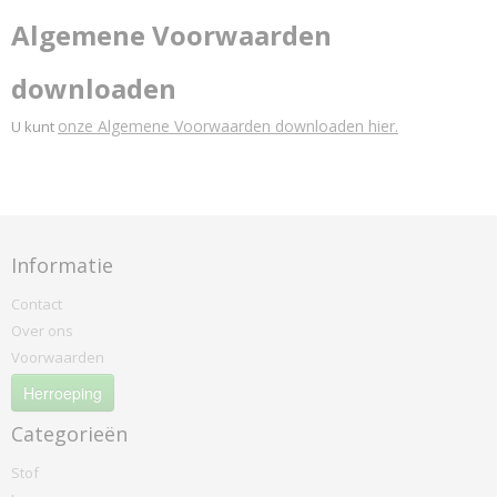
Designers-guild
Algemene Voorwaarden
Coreo Mandarin
downloaden
North Sea
Dux
onze Algemene Voorwaarden downloaden hier.
U kunt
Parotega
Skai Tundra
Elitis
Elites
Gabriel
Informatie
Atlantic
Contact
Comfort Plus
Over ons
Crisp
Voorwaarden
Crisscross
Herroeping
Dragon
Europost
Categorieën
Event
Stof
Fame