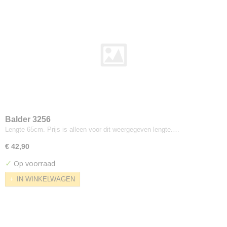
Hermod
Kerala
Korinthe
Landscape
Modi
Odda
Odense
Oxford
Ploegwool
Sand
Balder 3256
Lengte 65cm. Prijs is alleen voor dit weergegeven lengte.…
Screen
Solid
€ 42,90
Stavanger
✓
Op voorraad
Strand
IN WINKELWAGEN
Vilano
Walker
Dedar
Nimbus