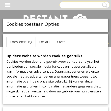
Cookies toestaan Opties
Inloggen
Registreren
UW WINKELWAGEN
Toestemming
Details
Over
Geen producten
(0)
Op deze website worden cookies gebruikt
Home
>
Stof
>
Vyva-fabrics
>
Sunbrella
Cookies worden door ons gebruikt voor verkeersanalyse, het
aanbieden van sociale media-functies en het personaliseren
Stof
van informatie en advertenties. Daarnaast verlenen we onze
sociale media-, advertentie- en analysepartners toegang tot
informatie over hoe u onze site gebruikt. Zij kunnen deze
Alcantara
informatie gebruiken in combinatie met andere gegevens die zij
Alcantara
mogelijk hebben verzameld door uw gebruik van hun diensten
of die u hen hebt verstrekt.
Aristide
Warwick Plush
Manolo