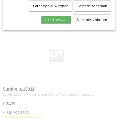
Aristide--warwick
Later opnieuw tonen
Selectie toestaan
Sorteer op:
Manolo
Artimo
Alles toestaan
Nee, niet akkoord
Etage
Brugman
Perennials
Bute
Turnberry
Buzzi-space
Buzzi Rough
Byborre
Inge Grey
Camira
Sunbrella 18011
Advantage
Lengte 105cm. Prijs is alleen voor dit weergegeven lengte.…
Aquarius
€ 31,50
Blazer
✓
Op voorraad
Blazer Light