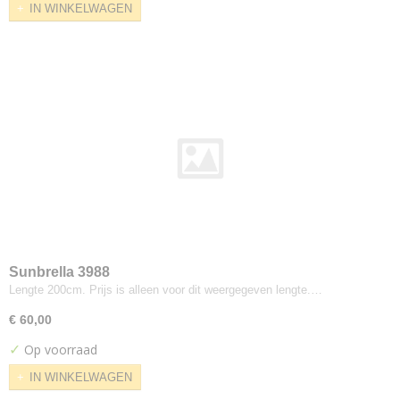
IN WINKELWAGEN
Cara
Carlow
Carlow 2mm foam
Clara
Craggan
Deca
Era
Camira
Blazer
Hemp
Lucia
Main Line Flax
Sunbrella 3988
Main Line Plus
Lengte 200cm. Prijs is alleen voor dit weergegeven lengte.…
Oceanic
€ 60,00
Quest
✓
Op voorraad
Racer
IN WINKELWAGEN
Rivet