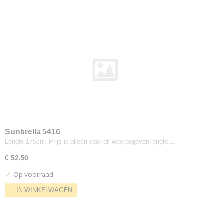
Saville Row Plain
Synergy
Weathered
Xtreme
Xtreme Plus
Yoredale
Colefax
Horato
De-ploeg
Accent
Arco
Sunbrella 5416
Lengte 175cm. Prijs is alleen voor dit weergegeven lengte.…
Bergamo
Birk
€ 52,50
Brick
✓
Op voorraad
Everest
IN WINKELWAGEN
Front
Helsinki