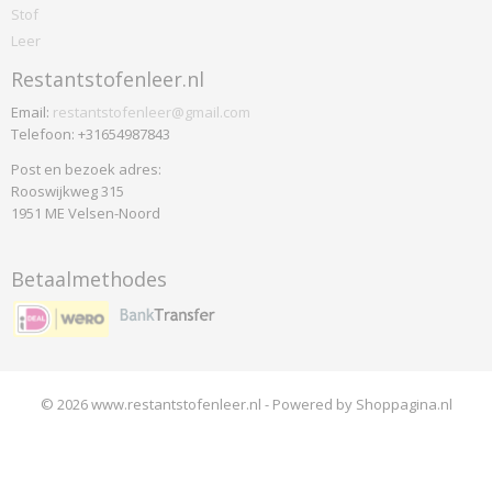
Stof
Designers-guild
Leer
Coreo Mandarin
Restantstofenleer.nl
North Sea
Dux
Email:
restantstofenleer@gmail.com
Telefoon: +31654987843
Parotega
Skai Tundra
Post en bezoek adres:
Rooswijkweg 315
Elitis
1951 ME Velsen-Noord
Elites
Gabriel
Betaalmethodes
Atlantic
Comfort Plus
Crisp
Crisscross
Dragon
© 2026 www.restantstofenleer.nl - Powered by Shoppagina.nl
Europost
Event
Fame