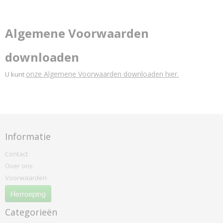
Hermod
Kerala
Korinthe
Algemene Voorwaarden
Landscape
Modi
downloaden
Odda
onze Algemene Voorwaarden downloaden hier.
U kunt
Odense
Oxford
Ploegwool
Sand
Screen
Informatie
Solid
Contact
Stavanger
Over ons
Strand
Voorwaarden
Vilano
Herroeping
Walker
Dedar
Categorieën
Nimbus