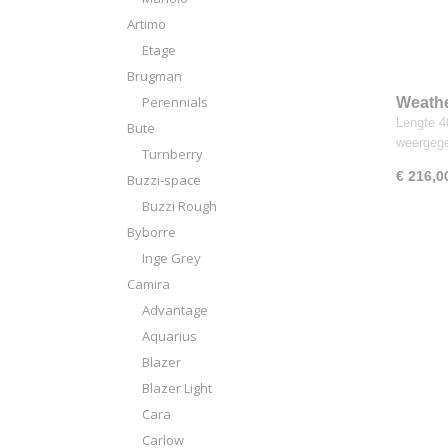
Artimo
Etage
Brugman
Perennials
Weathe
Lengte 40
Bute
weergeg
Turnberry
€ 216,0
Buzzi-space
Buzzi Rough
Byborre
Inge Grey
Camira
Advantage
Aquarius
Blazer
Blazer Light
Cara
Carlow