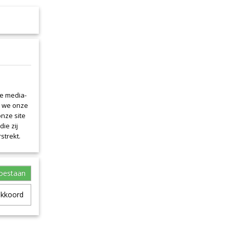
le media-
n we onze
onze site
ie zij
strekt.
toestaan
akkoord