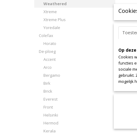
Weathered
Cookie
Xtreme
Xtreme Plus
Yoredale
Toest
Colefax
Horato
Op deze
De-ploeg
Cookies w
Accent
functies 
Arco
sociale m
Bergamo
gebruikt.
mogelijk 
Birk
Brick
Everest
Front
Helsinki
Hermod
Kerala