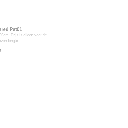
red Pat01
0cm. Prijs is alleen voor dit
even lengte.…
0