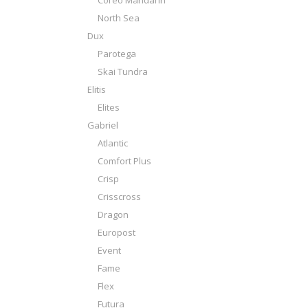
Coreo Mandarin
North Sea
Dux
Parotega
Skai Tundra
Elitis
Elites
Gabriel
Atlantic
Comfort Plus
Crisp
Crisscross
Dragon
Europost
Event
Fame
Flex
Futura