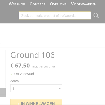
Webshop
Contact
Over ons
Voorwaarden
6
Ground 106
€ 67,50
(inclusief btw 21%)
✓
Op voorraad
Aantal
IN WINKELWAGEN