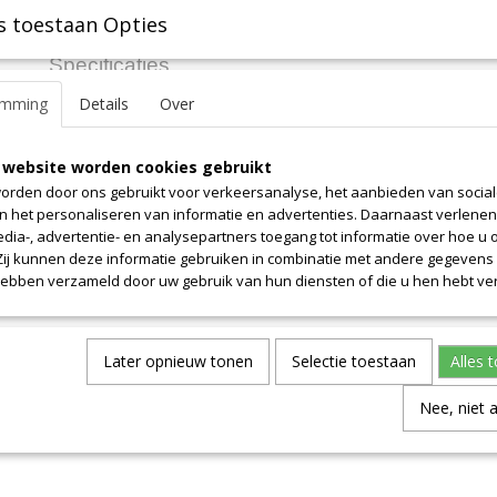
s toestaan Opties
Specificaties
emming
Details
Over
Productcode leverancier
8.3
Omschrijving
Afmetingen (l,b,h)
375 x 140 x 0 cm
Lengte 375cm. Prijs is alleen voor dit weergegeven lengte. Breedte 
 website worden cookies gebruikt
orden door ons gebruikt voor verkeersanalyse, het aanbieden van socia
en het personaliseren van informatie en advertenties. Daarnaast verlene
edia-, advertentie- en analysepartners toegang tot informatie over hoe u 
 Zij kunnen deze informatie gebruiken in combinatie met andere gegevens d
hebben verzameld door uw gebruik van hun diensten of die u hen hebt ver
Later opnieuw tonen
Selectie toestaan
Alles 
Nee, niet 