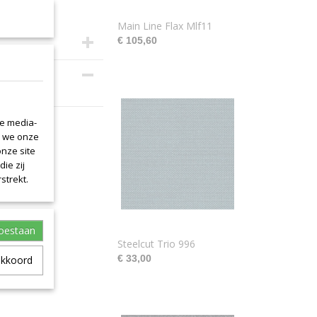
Main Line Flax Mlf11
€ 105,60
is 140cm.
le media-
n we onze
onze site
ie zij
strekt.
toestaan
Steelcut Trio 996
€ 33,00
akkoord