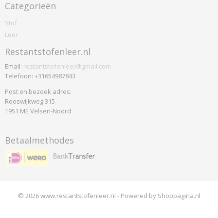
Hermod
Categorieën
Kerala
Stof
Korinthe
Leer
Landscape
Restantstofenleer.nl
Modi
Odda
Email:
restantstofenleer@gmail.com
Telefoon: +31654987843
Odense
Oxford
Post en bezoek adres:
Rooswijkweg 315
Ploegwool
1951 ME Velsen-Noord
Sand
Screen
Betaalmethodes
Solid
Stavanger
Strand
Vilano
Walker
© 2026 www.restantstofenleer.nl - Powered by Shoppagina.nl
Dedar
Nimbus