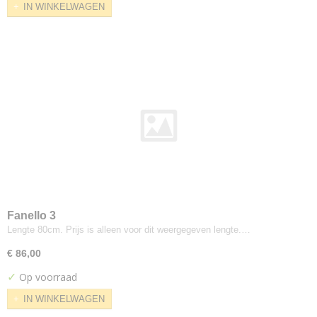
IN WINKELWAGEN
Cara
Carlow
Carlow 2mm foam
Clara
Craggan
Deca
Era
Camira
Blazer
Hemp
Lucia
Main Line Flax
Fanello 3
Main Line Plus
Lengte 80cm. Prijs is alleen voor dit weergegeven lengte.…
Oceanic
€ 86,00
Quest
✓
Op voorraad
Racer
IN WINKELWAGEN
Rivet