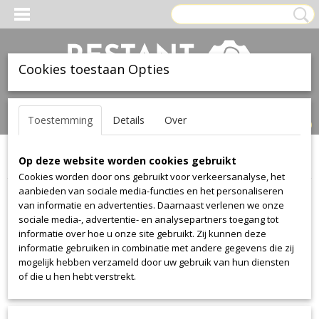
Cookies toestaan Opties
Inloggen
Registreren
UW WINKELWAGEN
Toestemming
Details
Over
Geen producten
(0)
Op deze website worden cookies gebruikt
Home
>
Stof
>
Kvadrat
>
Fanello
Cookies worden door ons gebruikt voor verkeersanalyse, het
aanbieden van sociale media-functies en het personaliseren
Stof
van informatie en advertenties. Daarnaast verlenen we onze
sociale media-, advertentie- en analysepartners toegang tot
informatie over hoe u onze site gebruikt. Zij kunnen deze
Alcantara
informatie gebruiken in combinatie met andere gegevens die zij
Alcantara
mogelijk hebben verzameld door uw gebruik van hun diensten
of die u hen hebt verstrekt.
Aristide
Warwick Plush
Manolo