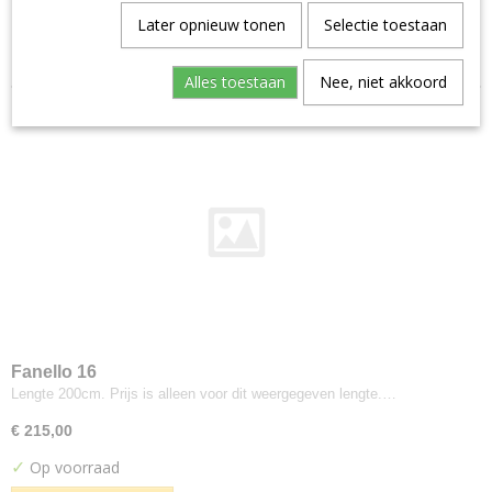
Aristide--warwick
Later opnieuw tonen
Selectie toestaan
Sorteer op:
Manolo
Artimo
Alles toestaan
Nee, niet akkoord
Etage
Brugman
Perennials
Bute
Turnberry
Buzzi-space
Buzzi Rough
Byborre
Inge Grey
Camira
Fanello 16
Advantage
Lengte 200cm. Prijs is alleen voor dit weergegeven lengte.…
Aquarius
€ 215,00
Blazer
✓
Op voorraad
Blazer Light