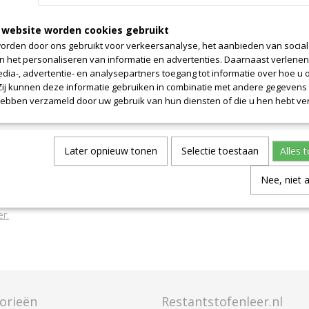
 website worden cookies gebruikt
orden door ons gebruikt voor verkeersanalyse, het aanbieden van socia
en het personaliseren van informatie en advertenties. Daarnaast verlene
edia-, advertentie- en analysepartners toegang tot informatie over hoe u 
 Zij kunnen deze informatie gebruiken in combinatie met andere gegevens d
hebben verzameld door uw gebruik van hun diensten of die u hen hebt ver
Later opnieuw tonen
Selectie toestaan
Alles 
Nee, niet 
wnloaden
r.
orieën
Restantstofenleer.nl