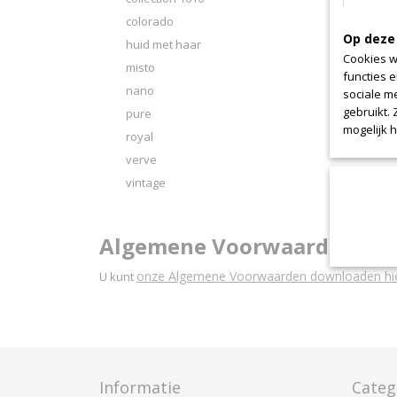
colorado
litano
Op deze
huid met haar
Cookies w
misto
functies 
nano
sociale m
gebruikt.
pure
mogelijk 
royal
verve
vintage
Algemene Voorwaarden do
onze Algemene Voorwaarden downloaden hie
U kunt
Informatie
Categ