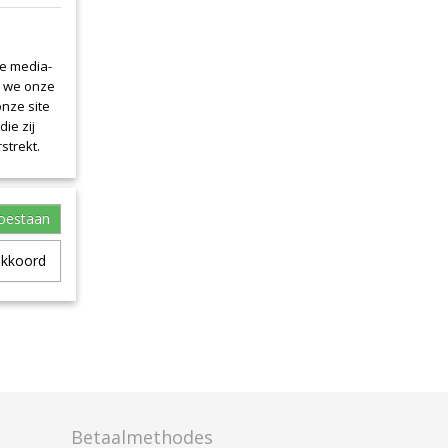
le media-
n we onze
onze site
ie zij
strekt.
toestaan
akkoord
Betaalmethodes