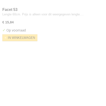
Scott Care
Skye
Facet 53
Lengte 60cm. Prijs is alleen voor dit weergegeven lengte.…
Star
Steelcut
€ 15,84
Steelcut Trio
✓
Op voorraad
Sunniva
IN WINKELWAGEN
Synergy
Tempo
Tinta
Tokyo
Tonica
Tonus
Tonus Meadow
Topas
Triangle
Tundra
Twillweave