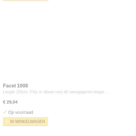
Hermod
Kerala
Korinthe
Landscape
Modi
Odda
Odense
Oxford
Ploegwool
Sand
Screen
Facet 1008
Solid
Lengte 110cm. Prijs is alleen voor dit weergegeven lengte.…
Stavanger
€ 29,04
Strand
Vilano
✓
Op voorraad
Walker
IN WINKELWAGEN
Dedar
Nimbus