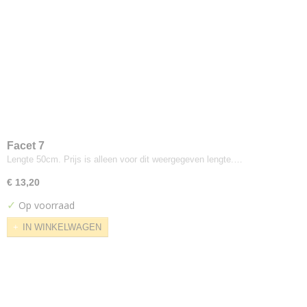
Milani
Milano
Miskind Copper
Samara
Slubby Linnen
Tweed
Rubelli
Faber
Facet 7
Kiefer
Lengte 50cm. Prijs is alleen voor dit weergegeven lengte.…
Silvera
€ 13,20
Be On
✓
Op voorraad
Sahara
IN WINKELWAGEN
Eggshell
Silvera
V2212
Textaafoam
Alpine