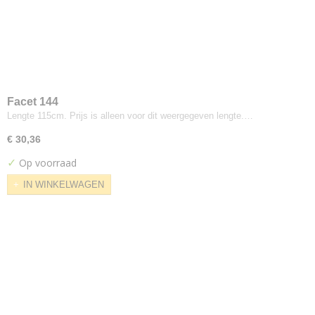
Divina
Divina Md
Divina Melange
Field
Fiord
Flora
Facet 144
Floyd Screen
Lengte 115cm. Prijs is alleen voor dit weergegeven lengte.…
Foss
€ 30,36
Galaxy
✓
Op voorraad
Gloss
Glow
IN WINKELWAGEN
Grid
Hallingdal
Harald
Hero
Highfield
Hint
Hot