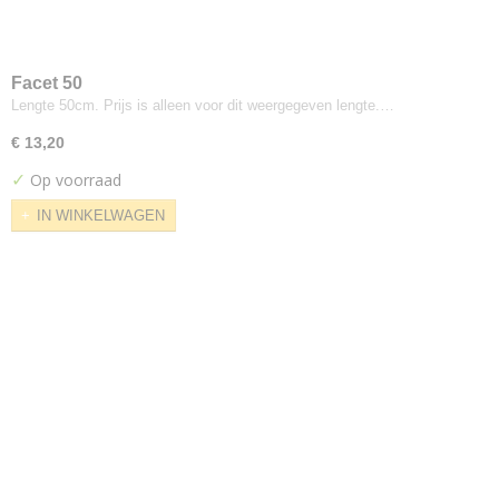
Keri
Lani
Leone Plus
Facet 50
Lengte 50cm. Prijs is alleen voor dit weergegeven lengte.…
Zanzibar
Vyva-fabrics
€ 13,20
Bella Grana
✓
Op voorraad
Bella Nappa
IN WINKELWAGEN
Boltaflex
Dinamica Slate
Dynamica Classica
Evoque
Nova
Revyva
Silverguard
Silverguard Welded Sm Square
Sunbrella
Sunbrella Deauve