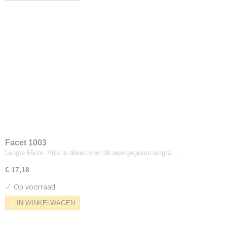
Sunbury
Nubuck Wash
Loggere-willpower
Mali Slate
Maharam
Merit
Oniro
Bond
Breeze Fusion
Chili
Connect
Facet 1003
CrissCross
Lengte 65cm. Prijs is alleen voor dit weergegeven lengte.…
Europost
€ 17,16
Gabriel
✓
Op voorraad
Gaja
Select
IN WINKELWAGEN
Interglobe Wool