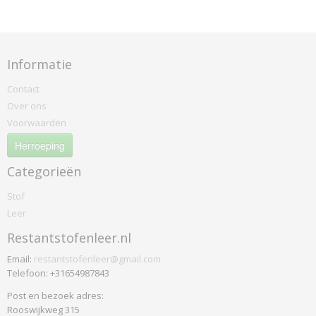
Warwick
Jeans
Plus
Informatie
Wildeman
Stamskin
Contact
Wildeman-leeuwen
Over ons
Batyline Kleurverchil Op 325
Voorwaarden
Herroeping
Categorieën
Stof
Leer
Restantstofenleer.nl
Email:
restantstofenleer@gmail.com
Telefoon: +31654987843
Post en bezoek adres:
Rooswijkweg 315