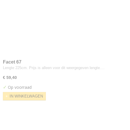
Flex
Futura
Gaja Classic
Harlequin
Interglobe Wool
Legend
Luna
Luna Fleur
Facet 67
Medley
Lengte 225cm. Prijs is alleen voor dit weergegeven lengte.…
Note
€ 59,40
Omega
✓
Op voorraad
Oniro
Comfort Plus
IN WINKELWAGEN
Pearl
Soul
Step Melange
Vilano