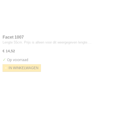
Olbia
Piquet
Regain
Royal
Seven
Side
Facet 1007
Soil
Lengte 55cm. Prijs is alleen voor dit weergegeven lengte.…
Yacht
€ 14,52
Dexter
✓
Op voorraad
Divina
IN WINKELWAGEN
Fiord
Fjord
Miami
Mito
Orion
Trapp
Bute