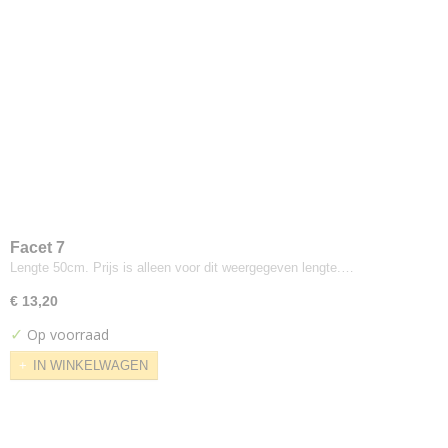
Medley
Niroxx
Puxx
Tonal
Twist Melange
Umber
Ploeg
Europost
Grape
Moss
Facet 7
Pugi
Lengte 50cm. Prijs is alleen voor dit weergegeven lengte.…
Fenice
€ 13,20
Repeat Dot
✓
Op voorraad
Romo
Linara Chalk
IN WINKELWAGEN
Linara Shadow
List
Lizzo