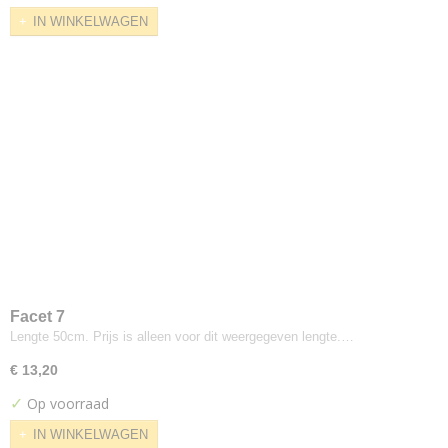
Repeat Dot Pixel
IN WINKELWAGEN
Repeat Dot Ring
Repeat Stripe
Scuba
Sharkskin
Stripes
Sudden
Waterborn
Kvadrat--raf-simons
Reflex
Phlox
Kvadrat-febrik
Facet 7
Razzle Dazzle
Lengte 50cm. Prijs is alleen voor dit weergegeven lengte.…
Triangle
€ 13,20
Kvadrat-maharam
✓
Op voorraad
Compound
Lewisco
IN WINKELWAGEN