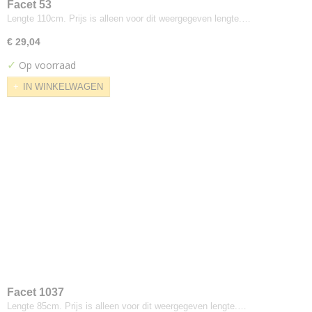
Umami
Facet 53
Lengte 110cm. Prijs is alleen voor dit weergegeven lengte.…
Uniform melange
Waterborn
€ 29,04
Zap
✓
Op voorraad
Zapp
IN WINKELWAGEN
Zeta
Apparel
Balder
Fanello
Steelcut Quartet
Xtreme Plus
Kvadrat---febrik
Drop
Kvadrat--fanny-aronsen
Balder
Oda
Facet 1037
Snorre
Lengte 85cm. Prijs is alleen voor dit weergegeven lengte.…
Sunniva