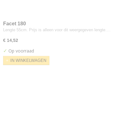
Peep
Perla
Plecto
Facet 180
Prairie
Lengte 55cm. Prijs is alleen voor dit weergegeven lengte.…
Primus
€ 14,52
Pro
✓
Op voorraad
Raas
IN WINKELWAGEN
Razzle Dazzle
Relate
Remix
Revive
Rewool
Rime
Royal
San
Satu
Savanna