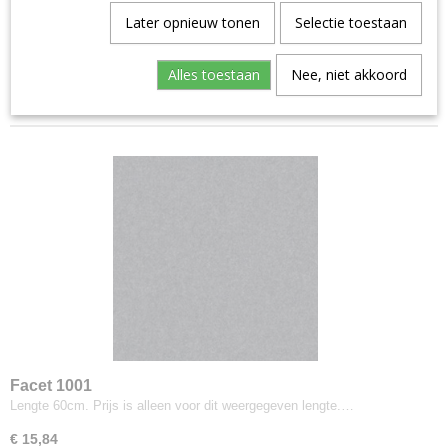
Aristide--warwick
Later opnieuw tonen
Selectie toestaan
Sorteer op:
Manolo
1
2
3
4
5
6
7
8
•••
14
»
Artimo
Alles toestaan
Nee, niet akkoord
Etage
Brugman
Perennials
Bute
Turnberry
Buzzi-space
Buzzi Rough
Byborre
Inge Grey
Camira
Advantage
Aquarius
Facet 1001
Lengte 60cm. Prijs is alleen voor dit weergegeven lengte.…
Blazer
Blazer Light
€ 15,84