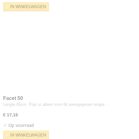
Saville Row Plain
IN WINKELWAGEN
Synergy
Weathered
Xtreme
Xtreme Plus
Yoredale
Colefax
Horato
De-ploeg
Accent
Arco
Bergamo
Facet 50
Birk
Lengte 65cm. Prijs is alleen voor dit weergegeven lengte.…
Brick
Everest
€ 17,16
Front
✓
Op voorraad
Helsinki
IN WINKELWAGEN