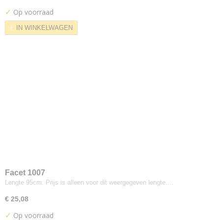
Cara
✓
Op voorraad
Carlow
IN WINKELWAGEN
Carlow 2mm foam
Clara
Craggan
Deca
Era
Camira
Blazer
Hemp
Lucia
Main Line Flax
Main Line Plus
Oceanic
Facet 1007
Lengte 95cm. Prijs is alleen voor dit weergegeven lengte.…
Quest
Racer
€ 25,08
Rivet
✓
Op voorraad