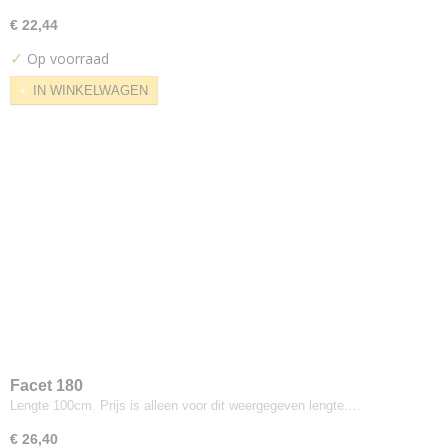
Kvadrat--febrik
€ 22,44
Dot
✓
Op voorraad
Dotty
IN WINKELWAGEN
Drop
Mosaic
Razzle Dazzle
Shade
Summit
Triangle
Twill
Uniform Melange
Kvadrat--maharam
Alloy
Checker
Facet 180
Checker Split
Lengte 100cm. Prijs is alleen voor dit weergegeven lengte.…
Chenille Stripe
€ 26,40
Compound