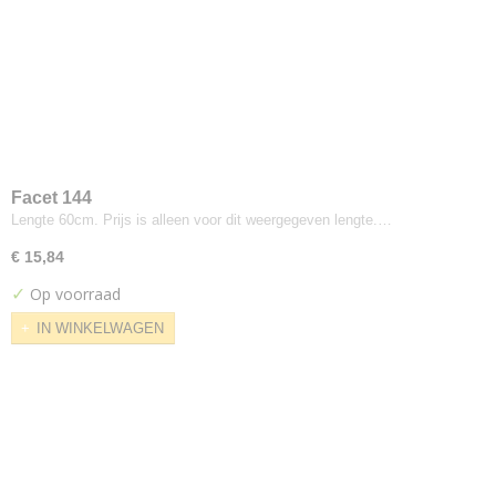
Board
Brema
Bull
Calvados
Cloud
Cool
Cube
Facet 144
Cyber
Lengte 60cm. Prijs is alleen voor dit weergegeven lengte.…
Dream
€ 15,84
Facet
✓
Op voorraad
Forward
IN WINKELWAGEN
Ground
Image
Jazz
Juke
Kiss
List