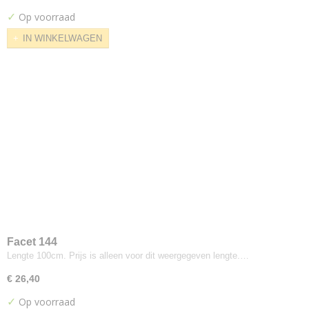
Girard Stripe
✓
Op voorraad
Grand Stripe
IN WINKELWAGEN
Herringbone Stripe
Imprint
Layers Vineyard
Ledger
Merit
Messenger
Metric
Micro
Murmer
Peep
Ply Chenille Grid
Facet 144
Quatrefoil
Lengte 100cm. Prijs is alleen voor dit weergegeven lengte.…
Repeat Classic Stripe
€ 26,40
Print
Repeat Dot
✓
Op voorraad