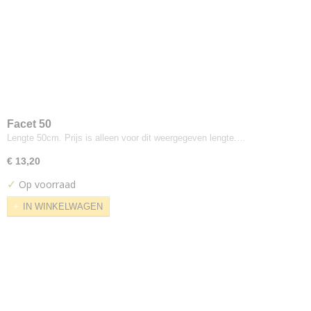
Jab
Lario
Pistoia Velvet
Keymer
Admire
Kvadrat
Action
Facet 50
Atlas
Lengte 50cm. Prijs is alleen voor dit weergegeven lengte.…
Basel
€ 13,20
Bazil
✓
Op voorraad
Canvas
Casa
IN WINKELWAGEN
Cava
Chicago
Clara
Coda
Compound