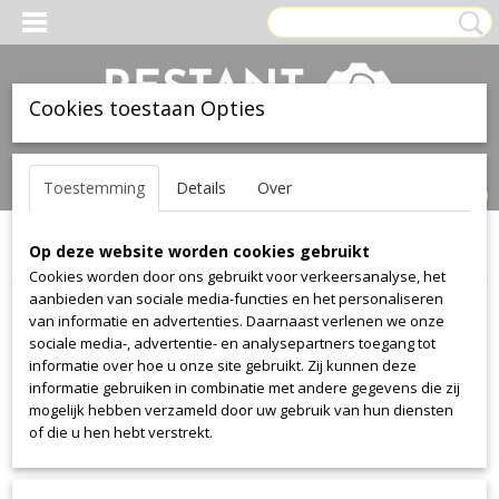
Cookies toestaan Opties
Inloggen
Registreren
UW WINKELWAGEN
Toestemming
Details
Over
Geen producten
(0)
Op deze website worden cookies gebruikt
Home
>
Stof
>
Textaafoam
>
Facet
Cookies worden door ons gebruikt voor verkeersanalyse, het
aanbieden van sociale media-functies en het personaliseren
Stof
van informatie en advertenties. Daarnaast verlenen we onze
sociale media-, advertentie- en analysepartners toegang tot
informatie over hoe u onze site gebruikt. Zij kunnen deze
Alcantara
informatie gebruiken in combinatie met andere gegevens die zij
Alcantara
mogelijk hebben verzameld door uw gebruik van hun diensten
of die u hen hebt verstrekt.
Aristide
Warwick Plush
Manolo