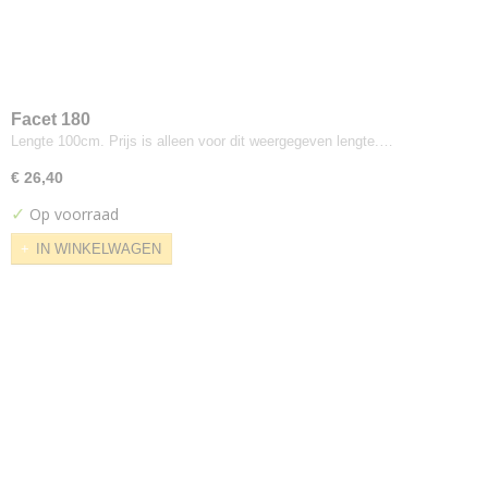
Intervene
Intervene Plain
Jumper
Letters
Facet 180
Lila
Lengte 100cm. Prijs is alleen voor dit weergegeven lengte.…
Magenta
€ 26,40
Max Knit
✓
Op voorraad
Melange Nap
IN WINKELWAGEN
Memory
Merit
Molly
Moraine
Mosaic
Moss
Optik
Outback
Pause