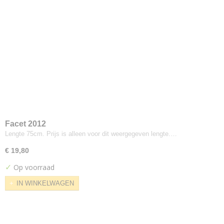
Designers-guild
Coreo Mandarin
North Sea
Dux
Parotega
Skai Tundra
Elitis
Elites
Gabriel
Facet 2012
Atlantic
Lengte 75cm. Prijs is alleen voor dit weergegeven lengte.…
Comfort Plus
€ 19,80
Crisp
✓
Crisscross
Op voorraad
Dragon
IN WINKELWAGEN
Europost
Event
Fame