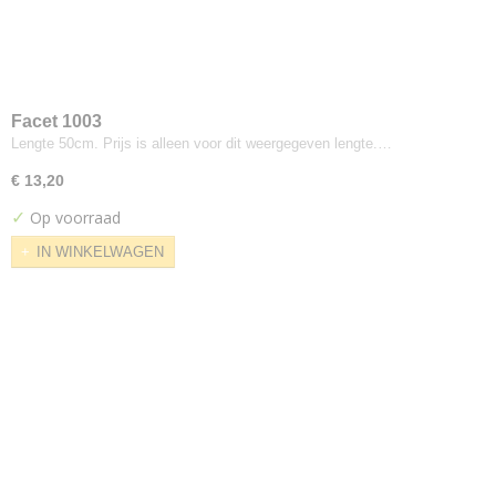
Ultra-leather
Promessa
Vd-voort
Brunovo
Verotex
Facet 1003
Lengte 50cm. Prijs is alleen voor dit weergegeven lengte.…
Barbados Pro
Comfort Plus
€ 13,20
Incredable
✓
Op voorraad
Skai Sotega
IN WINKELWAGEN
Skin
Wolly
Zulu
Vescom
Acton
Brant
Cres
Furka
Furka Plus