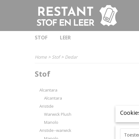
STOF
LEER
Home
>
Stof
>
Dedar
Stof
Alcantara
Alcantara
Aristide
Cookie
Warwick Plush
Manolo
Aristide--warwick
Toest
Manolo