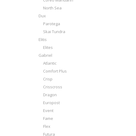
Coreo Mandarin
North Sea
Dux
Parotega
Skai Tundra
Elitis
Elites
Gabriel
Atlantic
Comfort Plus
Crisp
Crisscross
Dragon
Europost
Event
Fame
Flex
Futura