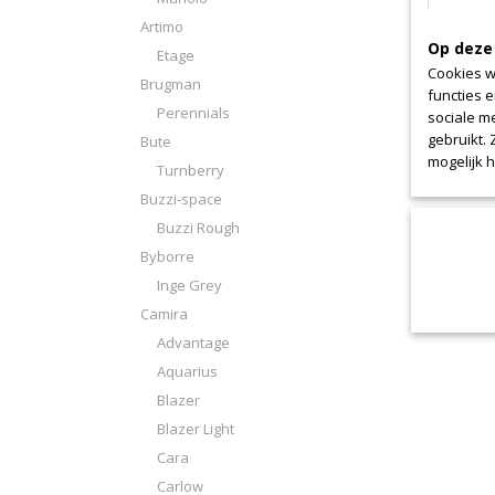
Artimo
Nimbu
Op deze
Etage
Cookies w
Brugman
functies 
Perennials
sociale m
gebruikt.
Bute
mogelijk 
Turnberry
Buzzi-space
Buzzi Rough
Byborre
Inge Grey
Camira
Advantage
Aquarius
Blazer
Blazer Light
Cara
Carlow