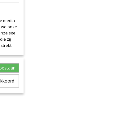
le media-
n we onze
onze site
ie zij
strekt.
toestaan
akkoord