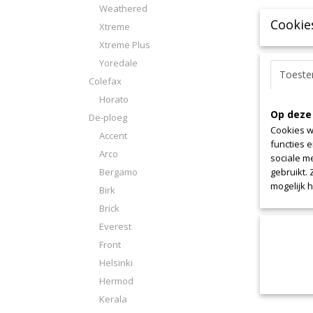
Weathered
Cookie
Xtreme
Xtreme Plus
Yoredale
Toest
Colefax
Horato
Op deze
De-ploeg
Cookies w
Accent
functies 
Arco
sociale m
Bergamo
gebruikt.
mogelijk 
Birk
Brick
Everest
Front
Helsinki
Hermod
Kerala