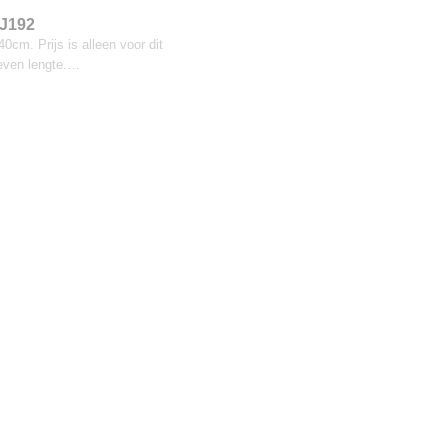
EJ192
0cm. Prijs is alleen voor dit
even lengte.…