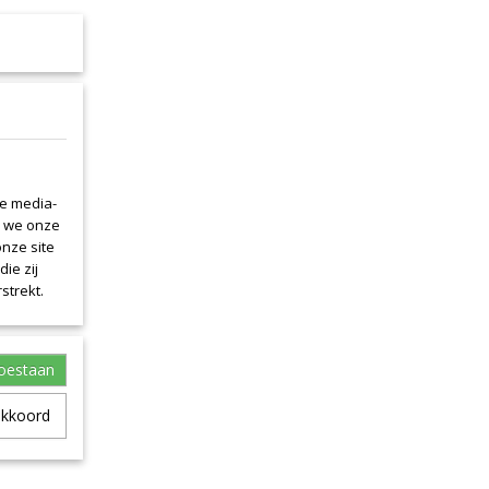
le media-
n we onze
onze site
ie zij
strekt.
toestaan
akkoord