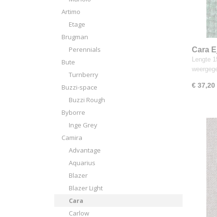
Artimo
Etage
Brugman
Perennials
Cara E
Lengte 15
Bute
weergeg
Turnberry
€ 37,20
Buzzi-space
Buzzi Rough
Byborre
Inge Grey
Camira
Advantage
Aquarius
Blazer
Blazer Light
Cara
Carlow