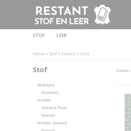
STOF
LEER
Home
>
Stof
>
Camira
>
Cara
Stof
Sorteer
Alcantara
Alcantara
Aristide
Warwick Plush
Manolo
Aristide--warwick
Manolo