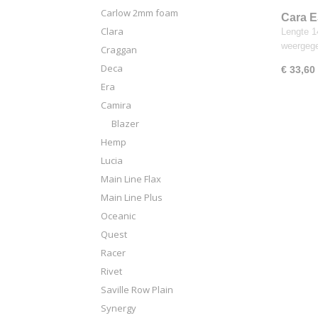
Carlow 2mm foam
Cara 
Clara
Lengte 14
weergeg
Craggan
Deca
€ 33,60
Era
Camira
Blazer
Hemp
Lucia
Main Line Flax
Main Line Plus
Oceanic
Quest
Racer
Rivet
Saville Row Plain
Synergy