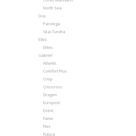
Coreo Mandarin
North Sea
Dux
Parotega
Skai Tundra
Elitis
Elites
Gabriel
Atlantic
Comfort Plus
Crisp
Crisscross
Dragon
Europost
Event
Fame
Flex
Futura