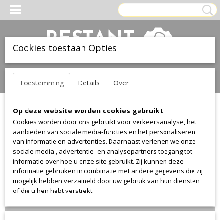
Cookies toestaan Opties
Inloggen
Registreren
UW WINKELWAGEN
Toestemming
Details
Over
Geen producten
(0)
Op deze website worden cookies gebruikt
Home
>
Stof
>
Kvadrat--fanny-aronsen
>
Balder
>
Balder 1640
Cookies worden door ons gebruikt voor verkeersanalyse, het
aanbieden van sociale media-functies en het personaliseren
van informatie en advertenties. Daarnaast verlenen we onze
sociale media-, advertentie- en analysepartners toegang tot
informatie over hoe u onze site gebruikt. Zij kunnen deze
informatie gebruiken in combinatie met andere gegevens die zij
mogelijk hebben verzameld door uw gebruik van hun diensten
of die u hen hebt verstrekt.
Lengte 88cm