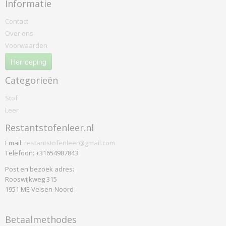
Informatie
Contact
Over ons
Voorwaarden
Herroeping
Categorieën
Stof
Leer
Restantstofenleer.nl
Email:
restantstofenleer@gmail.com
Telefoon: +31654987843
Post en bezoek adres:
Rooswijkweg 315
1951 ME Velsen-Noord
Betaalmethodes