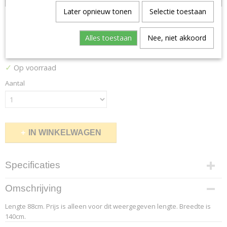
Later opnieuw tonen
Selectie toestaan
Balder 1640
Alles toestaan
Nee, niet akkoord
€ 58,08
(inclusief btw 21%)
✓
Op voorraad
Aantal
IN WINKELWAGEN
Specificaties
Productcode leverancier
Omschrijving
3.2
Lengte 88cm. Prijs is alleen voor dit weergegeven lengte. Breedte is
Afmetingen (l,b,h)
140cm.
88 x 140 x 0 cm