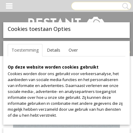
Cookies toestaan Opties
Inloggen
Registreren
UW WINKELWAGEN
Toestemming
Details
Over
Geen producten
(0)
Op deze website worden cookies gebruikt
Home
>
Stof
>
Textaafoam
>
Facet
>
Facet 144
Cookies worden door ons gebruikt voor verkeersanalyse, het
aanbieden van sociale media-functies en het personaliseren
van informatie en advertenties. Daarnaast verlenen we onze
sociale media-, advertentie- en analysepartners toegang tot
informatie over hoe u onze site gebruikt. Zij kunnen deze
informatie gebruiken in combinatie met andere gegevens die zij
mogelijk hebben verzameld door uw gebruik van hun diensten
of die u hen hebt verstrekt.