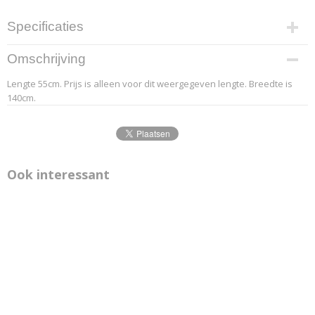
Specificaties
Productcode leverancier
Omschrijving
8.3
Lengte 55cm. Prijs is alleen voor dit weergegeven lengte. Breedte is
Afmetingen (l,b,h)
140cm.
55 x 140 x 0 cm
Ook interessant