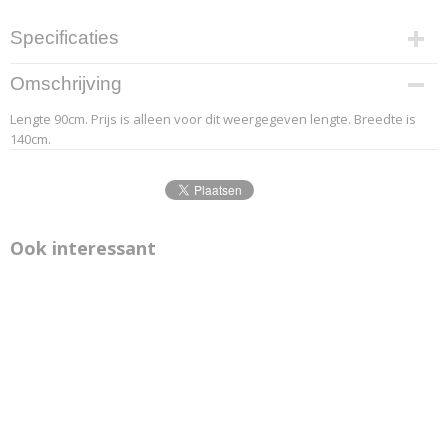
Specificaties
Productcode leverancier
Omschrijving
4.2
Lengte 90cm. Prijs is alleen voor dit weergegeven lengte. Breedte is
Afmetingen (l,b,h)
140cm.
90 x 140 x 0 cm
Ook interessant