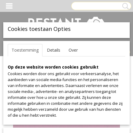
Cookies toestaan Opties
Inloggen
Registreren
UW WINKELWAGEN
Toestemming
Details
Over
Geen producten
(0)
Op deze website worden cookies gebruikt
Home
>
Stof
>
Textaafoam
>
Facet
>
Facet 77
Cookies worden door ons gebruikt voor verkeersanalyse, het
aanbieden van sociale media-functies en het personaliseren
van informatie en advertenties. Daarnaast verlenen we onze
sociale media-, advertentie- en analysepartners toegang tot
informatie over hoe u onze site gebruikt. Zij kunnen deze
informatie gebruiken in combinatie met andere gegevens die zij
mogelijk hebben verzameld door uw gebruik van hun diensten
of die u hen hebt verstrekt.