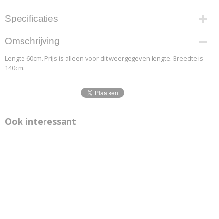
Specificaties
Productcode leverancier
Omschrijving
4.1
Lengte 60cm. Prijs is alleen voor dit weergegeven lengte. Breedte is
Afmetingen (l,b,h)
140cm.
60 x 140 x 0 cm
Ook interessant