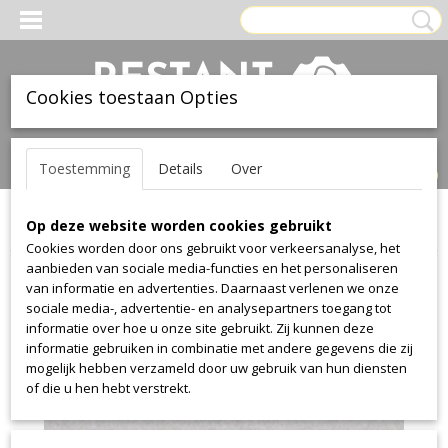
Cookies toestaan Opties
Inloggen
Registreren
UW WINKELWAGEN
Toestemming
Details
Over
Geen producten
(0)
Op deze website worden cookies gebruikt
Home
>
Stof
>
Textaafoam
>
Facet
>
Facet 1000
Cookies worden door ons gebruikt voor verkeersanalyse, het
aanbieden van sociale media-functies en het personaliseren
van informatie en advertenties. Daarnaast verlenen we onze
sociale media-, advertentie- en analysepartners toegang tot
informatie over hoe u onze site gebruikt. Zij kunnen deze
informatie gebruiken in combinatie met andere gegevens die zij
mogelijk hebben verzameld door uw gebruik van hun diensten
of die u hen hebt verstrekt.