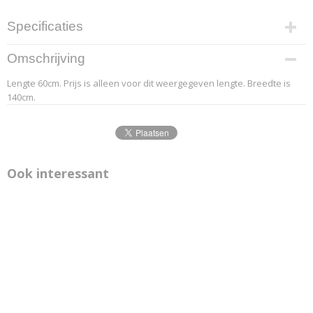
Specificaties
Productcode leverancier
Omschrijving
6.3
Lengte 60cm. Prijs is alleen voor dit weergegeven lengte. Breedte is
Afmetingen (l,b,h)
140cm.
60 x 140 x 0 cm
Ook interessant