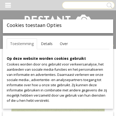
Cookies toestaan Opties
Inloggen
Registreren
UW WINKELWAGEN
Toestemming
Details
Over
Geen producten
(0)
Op deze website worden cookies gebruikt
Home
>
Stof
>
Gabriel
>
Comfort Plus
>
Comfort Plus 68000
Cookies worden door ons gebruikt voor verkeersanalyse, het
aanbieden van sociale media-functies en het personaliseren
van informatie en advertenties. Daarnaast verlenen we onze
sociale media-, advertentie- en analysepartners toegang tot
informatie over hoe u onze site gebruikt. Zij kunnen deze
informatie gebruiken in combinatie met andere gegevens die zij
mogelijk hebben verzameld door uw gebruik van hun diensten
of die u hen hebt verstrekt.