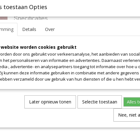
s toestaan Opties
Specificaties
emming
Details
Over
Productcode leverancier
3.1
Omschrijving
Afmetingen (l,b,h)
55 x 140 x 0 cm
Lengte 55cm. Prijs is alleen voor dit weergegeven lengte. Breedte i
 website worden cookies gebruikt
orden door ons gebruikt voor verkeersanalyse, het aanbieden van socia
en het personaliseren van informatie en advertenties. Daarnaast verlene
edia-, advertentie- en analysepartners toegang tot informatie over hoe u 
 Zij kunnen deze informatie gebruiken in combinatie met andere gegevens d
hebben verzameld door uw gebruik van hun diensten of die u hen hebt ver
Later opnieuw tonen
Selectie toestaan
Alles 
Nee, niet 