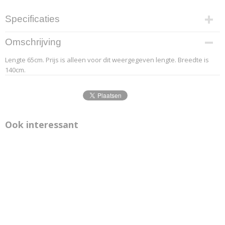
Specificaties
Productcode leverancier
Omschrijving
4.1
Lengte 65cm. Prijs is alleen voor dit weergegeven lengte. Breedte is
Afmetingen (l,b,h)
140cm.
65 x 140 x 0 cm
Ook interessant