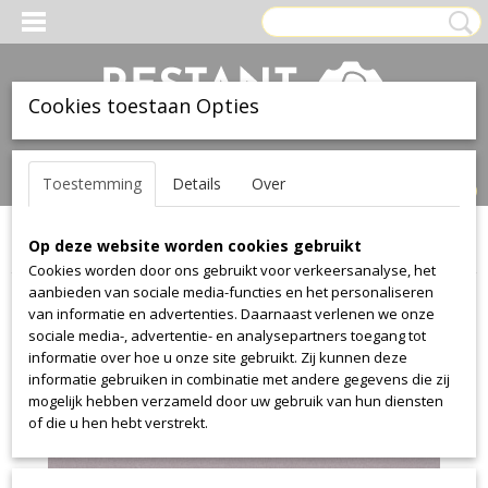
Cookies toestaan Opties
Inloggen
Registreren
UW WINKELWAGEN
Toestemming
Details
Over
Geen producten
(0)
Op deze website worden cookies gebruikt
Home
>
Stof
>
Gabriel
>
Comfort Plus
>
Comfort Plus 1163
Cookies worden door ons gebruikt voor verkeersanalyse, het
aanbieden van sociale media-functies en het personaliseren
van informatie en advertenties. Daarnaast verlenen we onze
sociale media-, advertentie- en analysepartners toegang tot
informatie over hoe u onze site gebruikt. Zij kunnen deze
informatie gebruiken in combinatie met andere gegevens die zij
mogelijk hebben verzameld door uw gebruik van hun diensten
of die u hen hebt verstrekt.