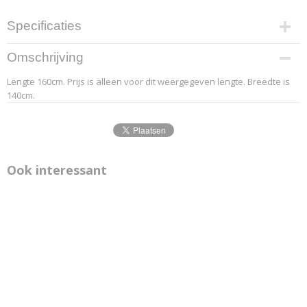
Specificaties
Productcode leverancier
Omschrijving
3.1
Lengte 160cm. Prijs is alleen voor dit weergegeven lengte. Breedte is
Afmetingen (l,b,h)
140cm.
160 x 140 x 0 cm
Ook interessant