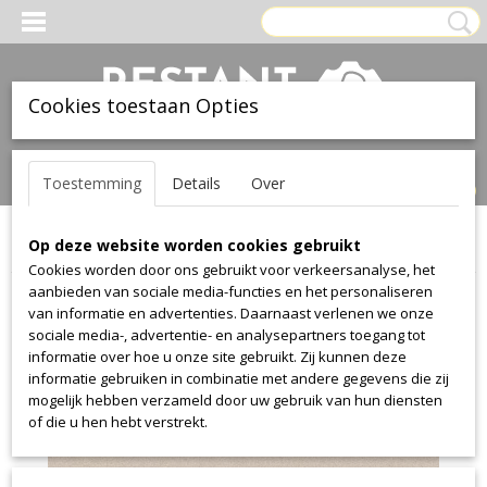
Cookies toestaan Opties
Inloggen
Registreren
UW WINKELWAGEN
Toestemming
Details
Over
Geen producten
(0)
Op deze website worden cookies gebruikt
Home
>
Stof
>
Gabriel
>
Comfort Plus
>
Comfort Plus 9084
Cookies worden door ons gebruikt voor verkeersanalyse, het
aanbieden van sociale media-functies en het personaliseren
van informatie en advertenties. Daarnaast verlenen we onze
sociale media-, advertentie- en analysepartners toegang tot
informatie over hoe u onze site gebruikt. Zij kunnen deze
informatie gebruiken in combinatie met andere gegevens die zij
mogelijk hebben verzameld door uw gebruik van hun diensten
of die u hen hebt verstrekt.