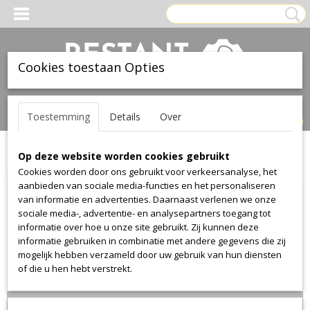
Cookies toestaan Opties
Inloggen
Registreren
UW WINKELWAGEN
Toestemming
Details
Over
Geen producten
(0)
Op deze website worden cookies gebruikt
Home
>
Stof
>
Vd-voort
>
Brunovo
>
Brunovo B173
Cookies worden door ons gebruikt voor verkeersanalyse, het
aanbieden van sociale media-functies en het personaliseren
van informatie en advertenties. Daarnaast verlenen we onze
sociale media-, advertentie- en analysepartners toegang tot
informatie over hoe u onze site gebruikt. Zij kunnen deze
informatie gebruiken in combinatie met andere gegevens die zij
mogelijk hebben verzameld door uw gebruik van hun diensten
of die u hen hebt verstrekt.
Lengte 65cm