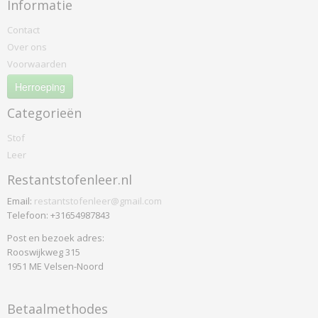
Informatie
Contact
Over ons
Voorwaarden
Herroeping
Categorieën
Stof
Leer
Restantstofenleer.nl
Email:
restantstofenleer@gmail.com
Telefoon: +31654987843
Post en bezoek adres:
Rooswijkweg 315
1951 ME Velsen-Noord
Betaalmethodes