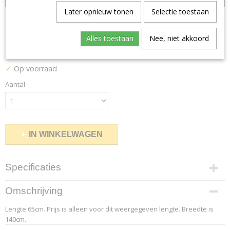
Later opnieuw tonen
Selectie toestaan
Brunovo B173
Alles toestaan
Nee, niet akkoord
€ 19,50
(inclusief btw 21%)
✓
Op voorraad
Aantal
IN WINKELWAGEN
Specificaties
Productcode leverancier
Omschrijving
4.2
Lengte 65cm. Prijs is alleen voor dit weergegeven lengte. Breedte is
Afmetingen (l,b,h)
140cm.
65 x 140 x 0 cm