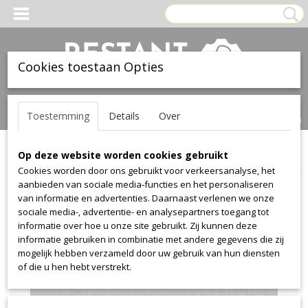
Cookies toestaan Opties
Inloggen
Registreren
UW WINKELWAGEN
Toestemming
Details
Over
Geen producten
(0)
Op deze website worden cookies gebruikt
Home
>
Stof
>
Textaafoam
>
Jazz
>
Jazz 60
Cookies worden door ons gebruikt voor verkeersanalyse, het
aanbieden van sociale media-functies en het personaliseren
van informatie en advertenties. Daarnaast verlenen we onze
sociale media-, advertentie- en analysepartners toegang tot
informatie over hoe u onze site gebruikt. Zij kunnen deze
informatie gebruiken in combinatie met andere gegevens die zij
mogelijk hebben verzameld door uw gebruik van hun diensten
of die u hen hebt verstrekt.