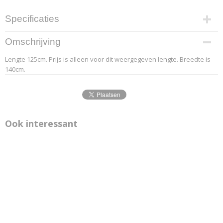
Specificaties
Productcode leverancier
Omschrijving
10.1
Lengte 125cm. Prijs is alleen voor dit weergegeven lengte. Breedte is
Afmetingen (l,b,h)
140cm.
125 x 140 x 0 cm
Ook interessant