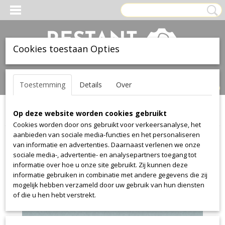
Cookies toestaan Opties
Inloggen
Registreren
UW WINKELWAGEN
Toestemming
Details
Over
Geen producten
(0)
Op deze website worden cookies gebruikt
Home
>
Stof
>
Textaafoam
>
Jazz
>
Jazz 56
Cookies worden door ons gebruikt voor verkeersanalyse, het
aanbieden van sociale media-functies en het personaliseren
van informatie en advertenties. Daarnaast verlenen we onze
sociale media-, advertentie- en analysepartners toegang tot
informatie over hoe u onze site gebruikt. Zij kunnen deze
informatie gebruiken in combinatie met andere gegevens die zij
mogelijk hebben verzameld door uw gebruik van hun diensten
of die u hen hebt verstrekt.