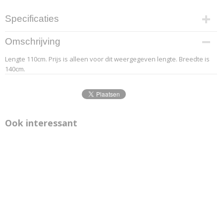
Specificaties
Productcode leverancier
Omschrijving
9.4
Lengte 110cm. Prijs is alleen voor dit weergegeven lengte. Breedte is
Afmetingen (l,b,h)
140cm.
110 x 140 x 0 cm
Ook interessant