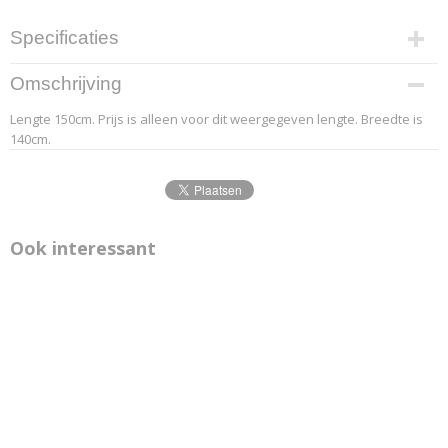
Specificaties
Productcode leverancier
Omschrijving
9.3
Lengte 150cm. Prijs is alleen voor dit weergegeven lengte. Breedte is
Afmetingen (l,b,h)
140cm.
150 x 140 x 0 cm
Ook interessant