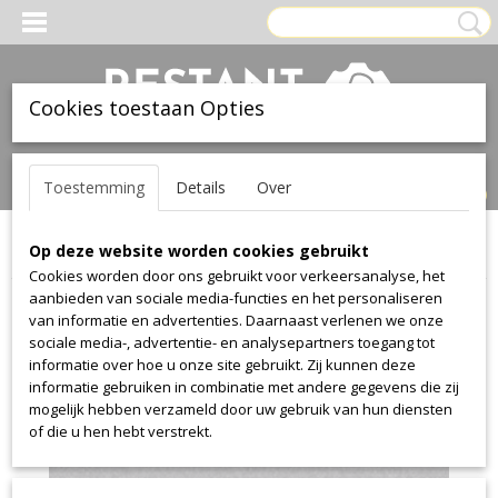
Cookies toestaan Opties
Inloggen
Registreren
UW WINKELWAGEN
Toestemming
Details
Over
Geen producten
(0)
Op deze website worden cookies gebruikt
Home
>
Stof
>
Textaafoam
>
Jazz
>
Jazz 60
Cookies worden door ons gebruikt voor verkeersanalyse, het
aanbieden van sociale media-functies en het personaliseren
van informatie en advertenties. Daarnaast verlenen we onze
sociale media-, advertentie- en analysepartners toegang tot
informatie over hoe u onze site gebruikt. Zij kunnen deze
informatie gebruiken in combinatie met andere gegevens die zij
mogelijk hebben verzameld door uw gebruik van hun diensten
of die u hen hebt verstrekt.