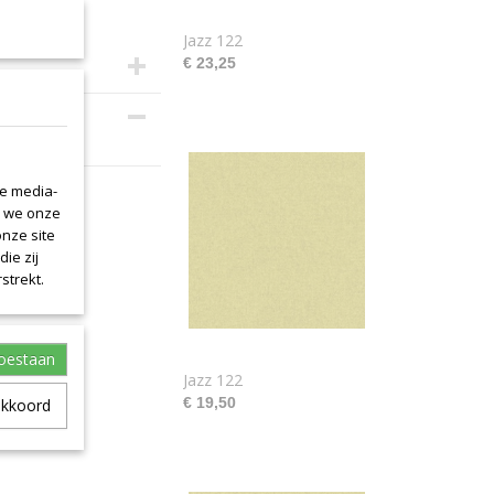
Jazz 122
€ 23,25
is 140cm.
le media-
n we onze
onze site
ie zij
strekt.
toestaan
Jazz 122
€ 19,50
akkoord