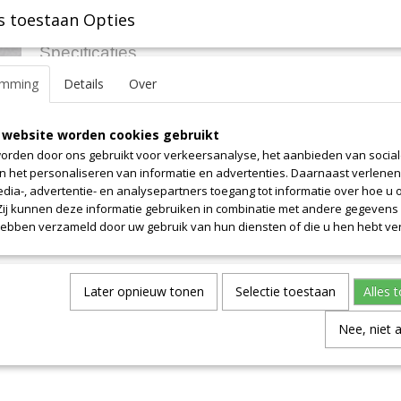
s toestaan Opties
Specificaties
emming
Details
Over
Productcode leverancier
8.4
Omschrijving
Afmetingen (l,b,h)
110 x 140 x 0 cm
Lengte 110cm. Prijs is alleen voor dit weergegeven lengte. Breedte 
 website worden cookies gebruikt
orden door ons gebruikt voor verkeersanalyse, het aanbieden van socia
en het personaliseren van informatie en advertenties. Daarnaast verlene
edia-, advertentie- en analysepartners toegang tot informatie over hoe u 
 Zij kunnen deze informatie gebruiken in combinatie met andere gegevens d
hebben verzameld door uw gebruik van hun diensten of die u hen hebt ver
Later opnieuw tonen
Selectie toestaan
Alles 
Nee, niet 