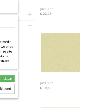
Jazz 122
€ 23,25
is 140cm.
le media-
n we onze
onze site
ie zij
strekt.
toestaan
Jazz 122
€ 19,50
akkoord