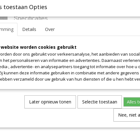
s toestaan Opties
Specificaties
emming
Details
Over
Productcode leverancier
4.3
Omschrijving
Afmetingen (l,b,h)
100 x 140 x 0 cm
Lengte 100cm. Prijs is alleen voor dit weergegeven lengte. Breedte 
 website worden cookies gebruikt
orden door ons gebruikt voor verkeersanalyse, het aanbieden van socia
en het personaliseren van informatie en advertenties. Daarnaast verlene
edia-, advertentie- en analysepartners toegang tot informatie over hoe u 
 Zij kunnen deze informatie gebruiken in combinatie met andere gegevens d
hebben verzameld door uw gebruik van hun diensten of die u hen hebt ver
Later opnieuw tonen
Selectie toestaan
Alles 
Nee, niet 