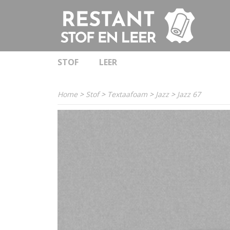
STOF
LEER
Home
>
Stof
>
Textaafoam
>
Jazz
>
Jazz 67