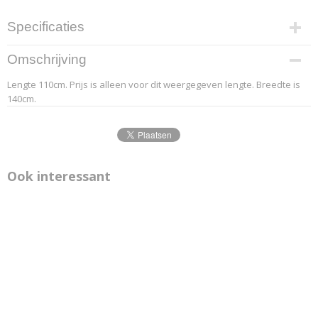
Specificaties
Productcode leverancier
Omschrijving
4.2
Lengte 110cm. Prijs is alleen voor dit weergegeven lengte. Breedte is
Afmetingen (l,b,h)
140cm.
110 x 140 x 0 cm
Ook interessant