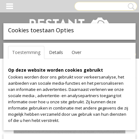
Cookies toestaan Opties
Inloggen
Registreren
UW WINKELWAGEN
Toestemming
Details
Over
Geen producten
(0)
Op deze website worden cookies gebruikt
Home
>
Stof
>
Textaafoam
>
Jazz
>
Jazz 67
Cookies worden door ons gebruikt voor verkeersanalyse, het
aanbieden van sociale media-functies en het personaliseren
van informatie en advertenties. Daarnaast verlenen we onze
sociale media-, advertentie- en analysepartners toegang tot
informatie over hoe u onze site gebruikt. Zij kunnen deze
informatie gebruiken in combinatie met andere gegevens die zij
mogelijk hebben verzameld door uw gebruik van hun diensten
of die u hen hebt verstrekt.