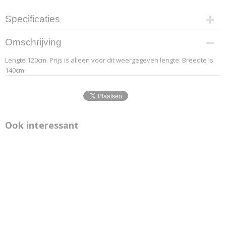
Specificaties
Productcode leverancier
Omschrijving
4.2
Lengte 120cm. Prijs is alleen voor dit weergegeven lengte. Breedte is
Afmetingen (l,b,h)
140cm.
120 x 140 x 0 cm
Ook interessant