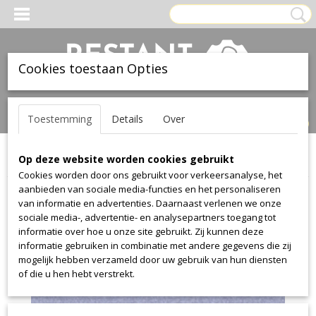
Cookies toestaan Opties
Inloggen
Registreren
UW WINKELWAGEN
Toestemming
Details
Over
Geen producten
(0)
Op deze website worden cookies gebruikt
Home
>
Stof
>
Textaafoam
>
Jazz
>
Jazz 90
Cookies worden door ons gebruikt voor verkeersanalyse, het
aanbieden van sociale media-functies en het personaliseren
van informatie en advertenties. Daarnaast verlenen we onze
sociale media-, advertentie- en analysepartners toegang tot
informatie over hoe u onze site gebruikt. Zij kunnen deze
informatie gebruiken in combinatie met andere gegevens die zij
mogelijk hebben verzameld door uw gebruik van hun diensten
of die u hen hebt verstrekt.