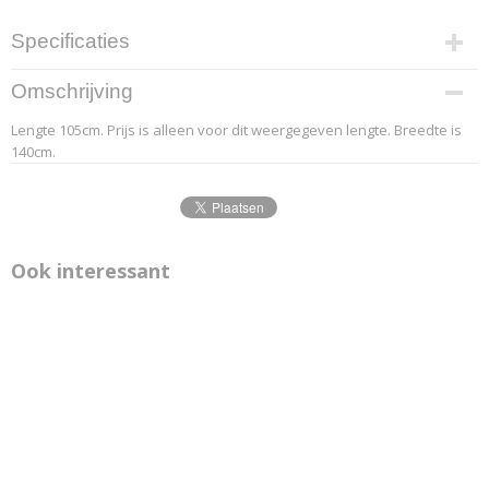
Specificaties
Productcode leverancier
Omschrijving
3.2
Lengte 105cm. Prijs is alleen voor dit weergegeven lengte. Breedte is
Afmetingen (l,b,h)
140cm.
105 x 140 x 0 cm
Ook interessant