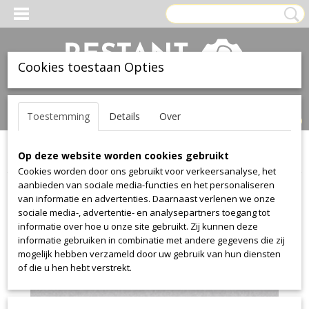
Cookies toestaan Opties
Inloggen
Registreren
UW WINKELWAGEN
Toestemming
Details
Over
Geen producten
(0)
Op deze website worden cookies gebruikt
Home
>
Stof
>
Textaafoam
>
Jazz
>
Jazz 60
Cookies worden door ons gebruikt voor verkeersanalyse, het
aanbieden van sociale media-functies en het personaliseren
van informatie en advertenties. Daarnaast verlenen we onze
sociale media-, advertentie- en analysepartners toegang tot
informatie over hoe u onze site gebruikt. Zij kunnen deze
informatie gebruiken in combinatie met andere gegevens die zij
mogelijk hebben verzameld door uw gebruik van hun diensten
of die u hen hebt verstrekt.