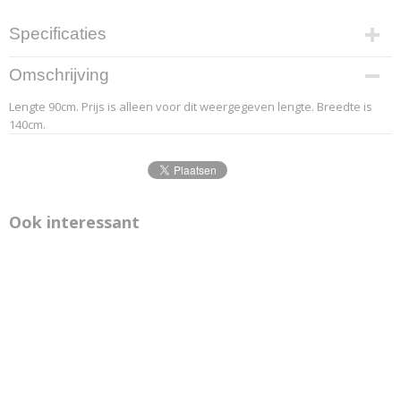
Specificaties
Productcode leverancier
Omschrijving
6.1
Lengte 90cm. Prijs is alleen voor dit weergegeven lengte. Breedte is
Afmetingen (l,b,h)
140cm.
90 x 140 x 0 cm
Ook interessant