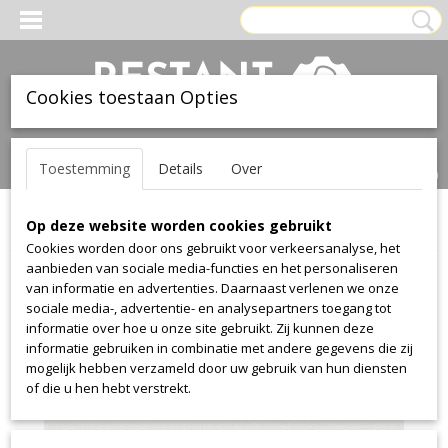
Cookies toestaan Opties
Inloggen
Registreren
UW WINKELWAGEN
Toestemming
Details
Over
Geen producten
(0)
Op deze website worden cookies gebruikt
Home
>
Stof
>
Kvadrat
>
Hot
>
Hot 102
Cookies worden door ons gebruikt voor verkeersanalyse, het
aanbieden van sociale media-functies en het personaliseren
van informatie en advertenties. Daarnaast verlenen we onze
sociale media-, advertentie- en analysepartners toegang tot
informatie over hoe u onze site gebruikt. Zij kunnen deze
informatie gebruiken in combinatie met andere gegevens die zij
mogelijk hebben verzameld door uw gebruik van hun diensten
of die u hen hebt verstrekt.