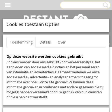
Cookies toestaan Opties
Inloggen
Registreren
UW WINKELWAGEN
Toestemming
Details
Over
Geen producten
(0)
Op deze website worden cookies gebruikt
Home
>
Stof
>
Kvadrat
>
Hero
>
Hero 331
Cookies worden door ons gebruikt voor verkeersanalyse, het
aanbieden van sociale media-functies en het personaliseren
van informatie en advertenties. Daarnaast verlenen we onze
sociale media-, advertentie- en analysepartners toegang tot
informatie over hoe u onze site gebruikt. Zij kunnen deze
informatie gebruiken in combinatie met andere gegevens die zij
mogelijk hebben verzameld door uw gebruik van hun diensten
of die u hen hebt verstrekt.
Lengte 140cm