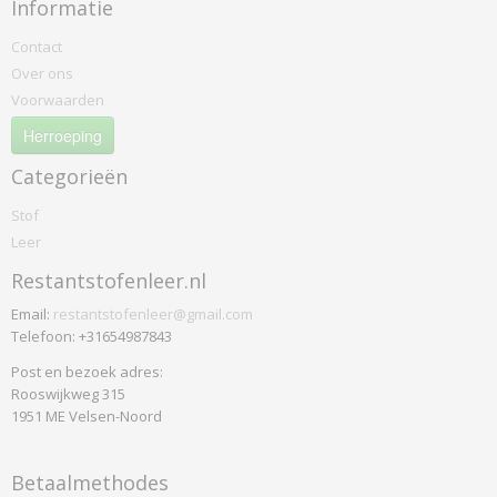
Informatie
Contact
Over ons
Voorwaarden
Herroeping
Categorieën
Stof
Leer
Restantstofenleer.nl
Email:
restantstofenleer@gmail.com
Telefoon: +31654987843
Post en bezoek adres:
Rooswijkweg 315
1951 ME Velsen-Noord
Betaalmethodes