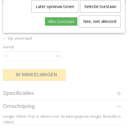
Later opnieuw tonen
Selectie toestaan
Hero 331
Alles toestaan
Nee, niet akkoord
€ 126,00
(inclusief btw 21%)
✓
Op voorraad
Aantal
IN WINKELWAGEN
Specificaties
Productcode leverancier
Omschrijving
9.4
Lengte 140cm. Prijs is alleen voor dit weergegeven lengte. Breedte is
Afmetingen (l,b,h)
140cm.
140 x 140 x 0 cm