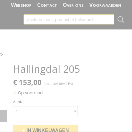
Webshop
Contact
Over ons
Voorwaarden
05
Hallingdal 205
€ 153,00
(inclusief btw 21%)
✓
Op voorraad
Aantal
IN WINKELWAGEN