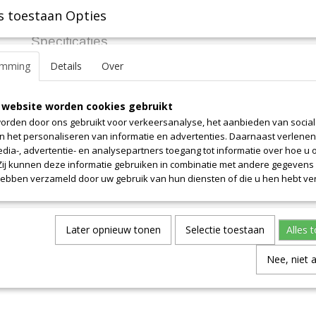
s toestaan Opties
Specificaties
emming
Details
Over
Productcode leverancier
10.3
Omschrijving
Afmetingen (l,b,h)
255 x 130 x 0 cm
Lengte 255cm. Prijs is alleen voor dit weergegeven lengte. Breedte 
 website worden cookies gebruikt
orden door ons gebruikt voor verkeersanalyse, het aanbieden van socia
en het personaliseren van informatie en advertenties. Daarnaast verlene
edia-, advertentie- en analysepartners toegang tot informatie over hoe u 
 Zij kunnen deze informatie gebruiken in combinatie met andere gegevens d
hebben verzameld door uw gebruik van hun diensten of die u hen hebt ver
Later opnieuw tonen
Selectie toestaan
Alles 
Nee, niet 