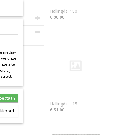
Hallingdal 180
€ 30,00
is 130cm.
le media-
n we onze
onze site
ie zij
strekt.
toestaan
Hallingdal 115
€ 51,00
akkoord