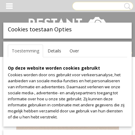
Cookies toestaan Opties
Inloggen
Registreren
UW WINKELWAGEN
Toestemming
Details
Over
Geen producten
(0)
Op deze website worden cookies gebruikt
Home
>
Stof
>
Kvadrat
>
Fiord
>
Fiord 451
Cookies worden door ons gebruikt voor verkeersanalyse, het
aanbieden van sociale media-functies en het personaliseren
van informatie en advertenties. Daarnaast verlenen we onze
sociale media-, advertentie- en analysepartners toegang tot
informatie over hoe u onze site gebruikt. Zij kunnen deze
informatie gebruiken in combinatie met andere gegevens die zij
mogelijk hebben verzameld door uw gebruik van hun diensten
of die u hen hebt verstrekt.