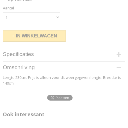
Aantal
IN WINKELWAGEN
Specificaties
Productcode leverancier
Omschrijving
8.3
Lengte 230cm. Prijs is alleen voor dit weergegeven lengte. Breedte is
Afmetingen (l,b,h)
140cm.
230 x 140 x 0 cm
Ook interessant