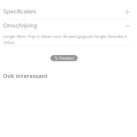
Specificaties
Productcode leverancier
Omschrijving
6.2
Lengte 90cm. Prijs is alleen voor dit weergegeven lengte. Breedte is
Afmetingen (l,b,h)
150cm.
90 x 150 x 0 cm
Ook interessant