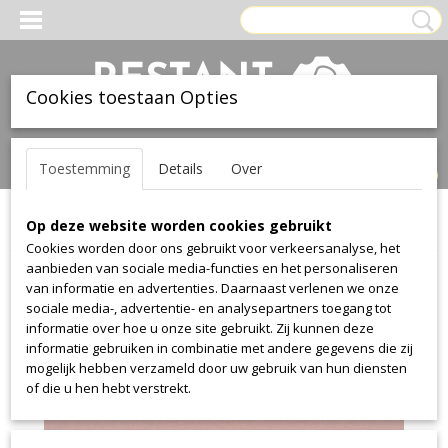
Cookies toestaan Opties
Inloggen
Registreren
UW WINKELWAGEN
Toestemming
Details
Over
Geen producten
(0)
Op deze website worden cookies gebruikt
Home
>
Stof
>
Kvadrat
>
Divina
>
Divina 584
Cookies worden door ons gebruikt voor verkeersanalyse, het
aanbieden van sociale media-functies en het personaliseren
van informatie en advertenties. Daarnaast verlenen we onze
sociale media-, advertentie- en analysepartners toegang tot
informatie over hoe u onze site gebruikt. Zij kunnen deze
informatie gebruiken in combinatie met andere gegevens die zij
mogelijk hebben verzameld door uw gebruik van hun diensten
of die u hen hebt verstrekt.