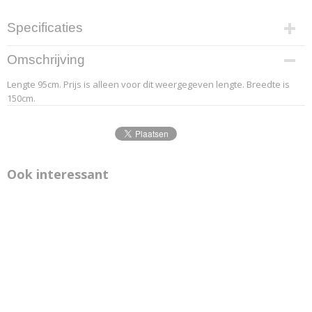
Specificaties
Productcode leverancier
Omschrijving
4.1
Lengte 95cm. Prijs is alleen voor dit weergegeven lengte. Breedte is
Afmetingen (l,b,h)
150cm.
95 x 150 x 0 cm
Ook interessant