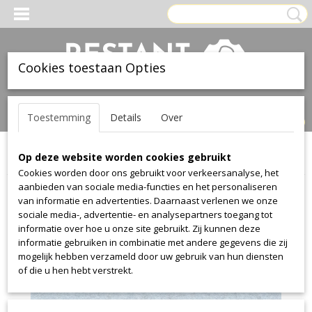
Cookies toestaan Opties
Inloggen
Registreren
UW WINKELWAGEN
Toestemming
Details
Over
Geen producten
(0)
Op deze website worden cookies gebruikt
Home
>
Stof
>
Kvadrat
>
Divina Melange
>
Divina Melange 731
Cookies worden door ons gebruikt voor verkeersanalyse, het
aanbieden van sociale media-functies en het personaliseren
van informatie en advertenties. Daarnaast verlenen we onze
sociale media-, advertentie- en analysepartners toegang tot
informatie over hoe u onze site gebruikt. Zij kunnen deze
informatie gebruiken in combinatie met andere gegevens die zij
mogelijk hebben verzameld door uw gebruik van hun diensten
of die u hen hebt verstrekt.