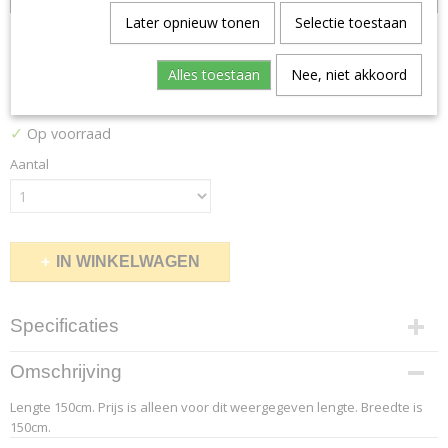
Later opnieuw tonen
Selectie toestaan
Divina Melange 621
Alles toestaan
Nee, niet akkoord
€ 99,00
(inclusief btw 21%)
✓
Op voorraad
Aantal
IN WINKELWAGEN
Specificaties
Productcode leverancier
Omschrijving
6.2
Lengte 150cm. Prijs is alleen voor dit weergegeven lengte. Breedte is
Afmetingen (l,b,h)
150cm.
150 x 150 x 0 cm