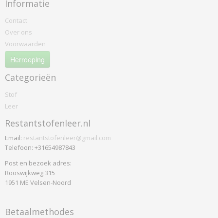
Informatie
Contact
Over ons
Voorwaarden
Herroeping
Categorieën
Stof
Leer
Restantstofenleer.nl
Email:
restantstofenleer@gmail.com
Telefoon: +31654987843
Post en bezoek adres:
Rooswijkweg 315
1951 ME Velsen-Noord
Betaalmethodes