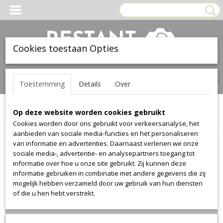
Cookies toestaan Opties
Inloggen
Registreren
UW WINKELWAGEN
Toestemming
Details
Over
Geen producten
(0)
Op deze website worden cookies gebruikt
Home
>
Stof
>
Kvadrat
>
Divina Melange
>
Divina Melange 621
Cookies worden door ons gebruikt voor verkeersanalyse, het
aanbieden van sociale media-functies en het personaliseren
van informatie en advertenties. Daarnaast verlenen we onze
sociale media-, advertentie- en analysepartners toegang tot
informatie over hoe u onze site gebruikt. Zij kunnen deze
informatie gebruiken in combinatie met andere gegevens die zij
mogelijk hebben verzameld door uw gebruik van hun diensten
of die u hen hebt verstrekt.
Lengte 150cm