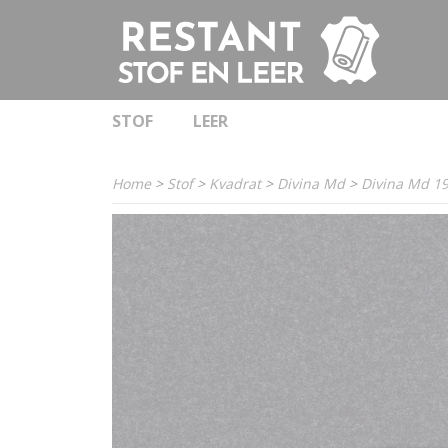
STOF
LEER
Home
>
Stof
>
Kvadrat
>
Divina Md
>
Divina Md 1