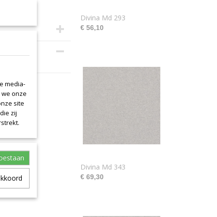
Divina Md 293
€ 56,10
s 150cm.
le media-
n we onze
onze site
ie zij
strekt.
toestaan
Divina Md 343
€ 69,30
akkoord