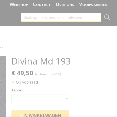
Webshop
Contact
Over ons
Voorwaarden
93
Divina Md 193
€ 49,50
(inclusief btw 21%)
✓
Op voorraad
Aantal
IN WINKELWAGEN