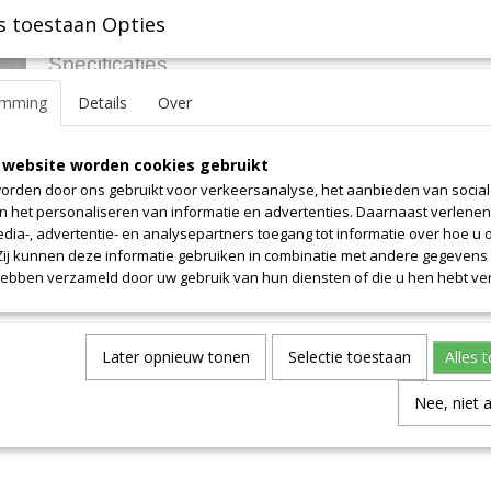
s toestaan Opties
Specificaties
emming
Details
Over
Productcode leverancier
8.4
Omschrijving
Afmetingen (l,b,h)
75 x 150 x 0 cm
Lengte 75cm. Prijs is alleen voor dit weergegeven lengte. Breedte i
 website worden cookies gebruikt
orden door ons gebruikt voor verkeersanalyse, het aanbieden van socia
en het personaliseren van informatie en advertenties. Daarnaast verlene
edia-, advertentie- en analysepartners toegang tot informatie over hoe u 
 Zij kunnen deze informatie gebruiken in combinatie met andere gegevens d
hebben verzameld door uw gebruik van hun diensten of die u hen hebt ver
Later opnieuw tonen
Selectie toestaan
Alles 
Nee, niet 