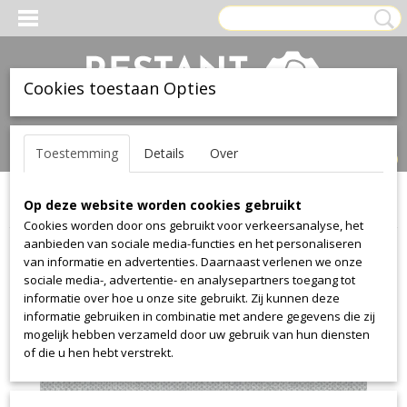
Cookies toestaan Opties
Inloggen
Registreren
UW WINKELWAGEN
Toestemming
Details
Over
Geen producten
(0)
Op deze website worden cookies gebruikt
Home
>
Stof
>
Kvadrat
>
Clara
>
Clara 384
Cookies worden door ons gebruikt voor verkeersanalyse, het
aanbieden van sociale media-functies en het personaliseren
van informatie en advertenties. Daarnaast verlenen we onze
sociale media-, advertentie- en analysepartners toegang tot
informatie over hoe u onze site gebruikt. Zij kunnen deze
informatie gebruiken in combinatie met andere gegevens die zij
mogelijk hebben verzameld door uw gebruik van hun diensten
of die u hen hebt verstrekt.