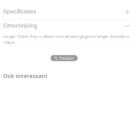
Specificaties
Productcode leverancier
Omschrijving
10.2
Lengte 159cm. Prijs is alleen voor dit weergegeven lengte. Breedte is
Afmetingen (l,b,h)
138cm.
159 x 138 x 0 cm
Ook interessant