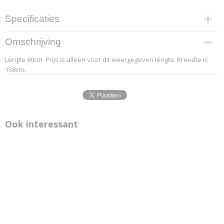
Specificaties
Productcode leverancier
Omschrijving
9.4
Lengte 90cm. Prijs is alleen voor dit weergegeven lengte. Breedte is
Afmetingen (l,b,h)
138cm.
90 x 138 x 0 cm
Ook interessant