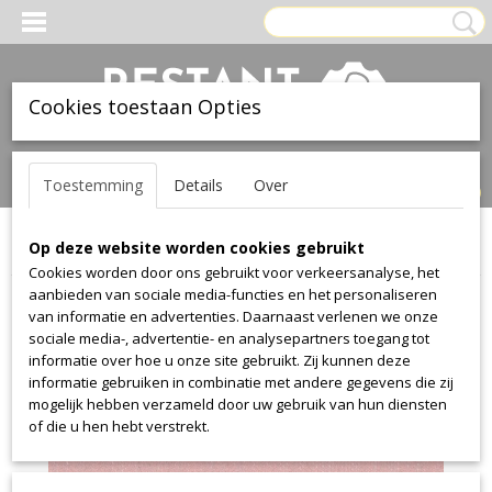
Cookies toestaan Opties
Inloggen
Registreren
UW WINKELWAGEN
Toestemming
Details
Over
Geen producten
(0)
Op deze website worden cookies gebruikt
Home
>
Stof
>
Kvadrat
>
Clara
>
Clara 548
Cookies worden door ons gebruikt voor verkeersanalyse, het
aanbieden van sociale media-functies en het personaliseren
van informatie en advertenties. Daarnaast verlenen we onze
sociale media-, advertentie- en analysepartners toegang tot
informatie over hoe u onze site gebruikt. Zij kunnen deze
informatie gebruiken in combinatie met andere gegevens die zij
mogelijk hebben verzameld door uw gebruik van hun diensten
of die u hen hebt verstrekt.