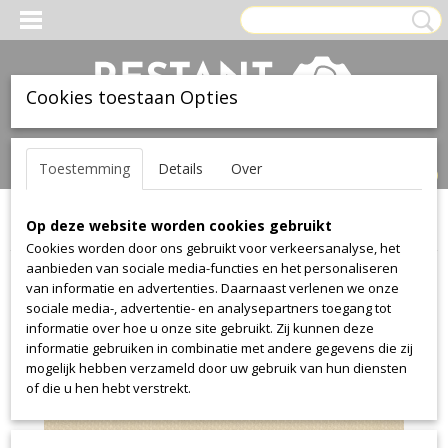
Cookies toestaan Opties
Inloggen
Registreren
UW WINKELWAGEN
Toestemming
Details
Over
Geen producten
(0)
Op deze website worden cookies gebruikt
Home
>
Stof
>
Kvadrat
>
Clara
>
Clara 448
Cookies worden door ons gebruikt voor verkeersanalyse, het
aanbieden van sociale media-functies en het personaliseren
van informatie en advertenties. Daarnaast verlenen we onze
sociale media-, advertentie- en analysepartners toegang tot
informatie over hoe u onze site gebruikt. Zij kunnen deze
informatie gebruiken in combinatie met andere gegevens die zij
mogelijk hebben verzameld door uw gebruik van hun diensten
of die u hen hebt verstrekt.