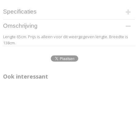
Specificaties
Productcode leverancier
Omschrijving
6.2
Lengte 65cm. Prijs is alleen voor dit weergegeven lengte. Breedte is
Afmetingen (l,b,h)
138cm.
65 x 138 x 0 cm
Ook interessant